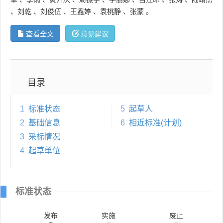
、
刘乾
、
刘俊伍
、
王鑫婷
、
袁桃静
、
张蒙
。
查看全文
意见建议
目录
1
标准状态
5
起草人
2
基础信息
6
相近标准(计划)
3
采标情况
4
起草单位
标准状态
发布
实施
废止