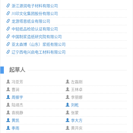
浙江源润电子材料有限公司
川印文化集团股份有限公司
龙游塔恩纸业有限公司
中轻纸品检验认证有限公司
中国制浆造纸研究院有限公司
亚太森博（山东）浆纸有限公司
辽宁西电兴启电工材料有限公司
起草人
冯亚芳
左磊刚
曹涧
王林卓
周振宇
李丽娜
陆靖杰
刘乾
袁桃静
张蒙
黄凯
李大方
季雨
黄开庆