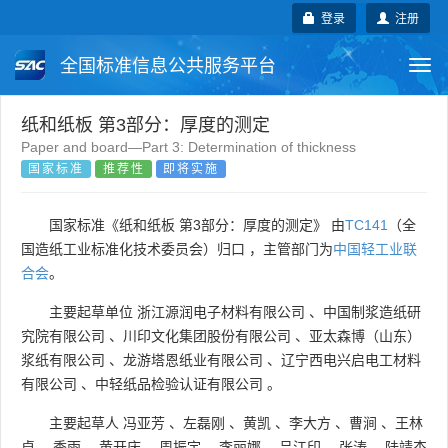
登录
注册
全国标准信息公共服务平台
Togg
navi
国家标准
行业标准
地方标准
纸和纸板 第3部分：厚度的测定
Paper and board—Part 3: Determination of thickness
国家标准
推荐性
即将实施
团体标准
企业标准
国际标准
国外标准
技术委员会
国家标准《纸和纸板 第3部分：厚度的测定》 由
TC141
（全
国造纸工业标准化技术委员会）归口 ，主管部门为
中国轻工业联
合会
。
主要起草单位
浙江源润电子材料有限公司
、
中国制浆造纸研
究院有限公司
、
川印文化集团股份有限公司
、
亚太森博（山东）
浆纸有限公司
、
龙游塔恩纸业有限公司
、
辽宁西电兴启电工材料
有限公司
、
中轻纸品检验认证有限公司
。
主要起草人
冯亚芳
、
左磊刚
、
黄凯
、
李大方
、
曹涧
、
王林
卓
、
季雨
、
黄开庆
、
周振宇
、
李丽娜
、
吕江印
、
张涛
、
陆靖杰