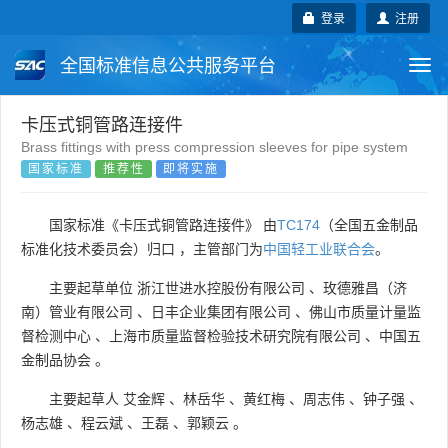
登录
注册
全国标准信息公共服务平台
Togg
navi
国家标准
行业标准
地方标准
卡压式铜管路连接件
Brass fittings with press compression sleeves for pipe system
国家标准
推荐性
即将实施
团体标准
企业标准
国际标准
国外标准
技术委员会
国家标准《卡压式铜管路连接件》 由
TC174
（全国五金制品
标准化技术委员会）归口 ，主管部门为
中国轻工业联合会
。
主要起草单位
浙江世进水控股份有限公司
、
玫德雅昌（济
南）管业有限公司
、
日丰企业集团有限公司
、
佛山市质量计量监
督检测中心
、
上海市质量监督检验技术研究院有限公司
、
中国五
金制品协会
。
主要起草人
艾金辉
、
林岳华
、
黄红梅
、
周志伟
、
钟子强
、
杨志雄
、
程云斌
、
王磊
、
郭颖云
。