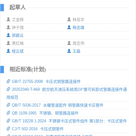
起草人
艾金辉
林岳华
钟子强
杨志雄
郭颖云
黄红梅
周志伟
程云斌
王磊
相近标准(计划)
GB/T 22755-2008 卡压式铜管路连接件
20253340-T-469 航空航天液压系统用24°锥可拆卸式管路连接件通
用规范
QB/T 5036-2017 水暖管道配件 铜管路快速卡压管件
QB 1109-1991 不锈钢、铜管路连接件
GB/T 19228.1-2024 不锈钢卡压式管件组件 第1部分：卡压式管件
CJ/T 502-2016 卡压式铜管件