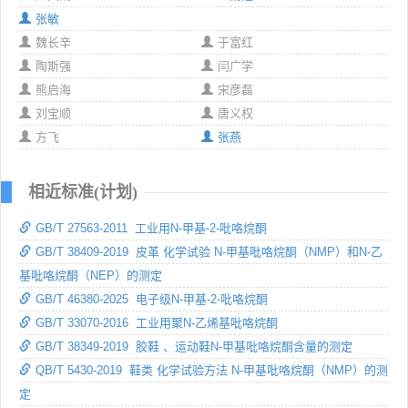
张敏
魏长辛
于富红
陶斯强
闫广学
熊启海
宋彦磊
刘宝顺
唐义权
方飞
张燕
相近标准(计划)
GB/T 27563-2011 工业用N-甲基-2-吡咯烷酮
GB/T 38409-2019 皮革 化学试验 N-甲基吡咯烷酮（NMP）和N-乙
基吡咯烷酮（NEP）的测定
GB/T 46380-2025 电子级N-甲基-2-吡咯烷酮
GB/T 33070-2016 工业用聚N-乙烯基吡咯烷酮
GB/T 38349-2019 胶鞋 、运动鞋N-甲基吡咯烷酮含量的测定
QB/T 5430-2019 鞋类 化学试验方法 N-甲基吡咯烷酮（NMP）的测
定