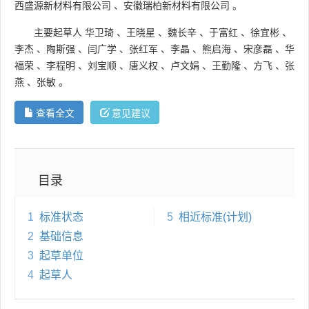
西盛源新材料有限公司
、
安徽瑞柏新材料有限公司
。
主要起草人
华卫琦
、
王晓星
、
魏长辛
、
于富红
、
徐宜彬
、
李杰
、
陶斯强
、
闫广学
、
张红军
、
李晶
、
熊启海
、
宋彦磊
、
华
福荣
、
李程明
、
刘宝顺
、
唐义权
、
卢文娟
、
王勤隆
、
方飞
、
张
燕
、
张敏
。
查看全文
意见建议
目录
1
标准状态
5
相近标准(计划)
2
基础信息
3
起草单位
4
起草人