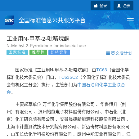
登录
注册
全国标准信息公共服务平台
Togg
navi
国家标准
行业标准
地方标准
工业用N-甲基-2-吡咯烷酮
N-Methyl-2-Pyrrolidone for industrial use
国家标准
推荐性
即将实施
英文版计划
团体标准
企业标准
国际标准
国外标准
技术委员会
国家标准《工业用N-甲基-2-吡咯烷酮》 由
TC63
（全国化学
标准化技术委员会）归口，
TC63SC2
（全国化学标准化技术委员
会有机化工分会）执行 ，主管部门为
中国石油和化学工业联合
会
。
主要起草单位
万华化学集团股份有限公司
、
华鲁恒升（荆
州）有限公司
、
滨州裕能电子材料股份有限公司
、
中石化（北
京）化工研究院有限公司
、
安徽晟捷新能源科技股份有限公司
、
上海市计量测试技术研究院有限公司
、
新迈奇材料股份有限公司
、
山东长信化学科技股份有限公司
、
赣州中能实业有限公司
、
江