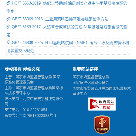
HG/T 5663-2019 纺织染整助剂 涂层剂类产品中N-甲基吡咯烷酮的
测定
GB/T 33069-2016 工业用聚N-乙烯基吡咯烷酮检测方法
QB/T 5159-2017 人造革合成革试验方法 N-甲基吡咯烷酮含量的测
定
GB/T 46839-2025 N-甲基吡咯烷酮（NMP）废气回收及废液循环利
用装置技术规范
版权所有 侵权必究
重要网站链接
主管：国家市场监督管理总局 国家
国家市场监督管理总局
标准化管理委员会
国家标准化管理委员会
主办：国家市场监督管理总局国家标
国家市场监督管理总局国家标准技术
准技术审评中心
审评中心
技术支持：北京中标赛宇科技有限公
司
支持电话：010-82261054
备案号：
京ICP备18022388号-1