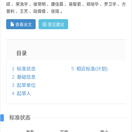
硕
、
荣浩宇
、
侯常明
、
康佳霖
、
易智君
、
郑培华
、
罗卫华
、
方
曾利
、
王芳
、
段倩倩
、
张瑶
。
查看全文
意见建议
目录
1
标准状态
5
相近标准(计划)
2
基础信息
3
起草单位
4
起草人
标准状态
发布
实施
废止