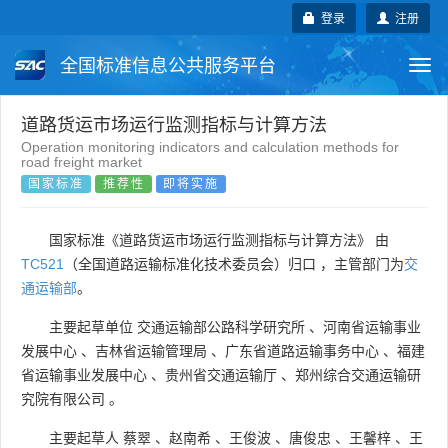
登录
注册
全国标准信息公共服务平台
Togg
navi
国家标准
行业标准
地方标准
道路货运市场运行监测指标与计算方法
Operation monitoring indicators and calculation methods for
road freight market
团体标准
企业标准
国际标准
国家标准
推荐性
即将实施
国外标准
技术委员会
国家标准《道路货运市场运行监测指标与计算方法》 由
TC521
（全国道路运输标准化技术委员会）归口 ，主管部门为
交
通运输部
。
主要起草单位
交通运输部公路科学研究所
、
河南省运输事业
发展中心
、
吉林省运输管理局
、
广东省道路运输事务中心
、
福建
省运输事业发展中心
、
贵州省交通运输厅
、
郑州综合交通运输研
究院有限公司
。
主要起草人
蔡翠
、
赵南希
、
王俊波
、
唐俊忠
、
王馨梓
、
王