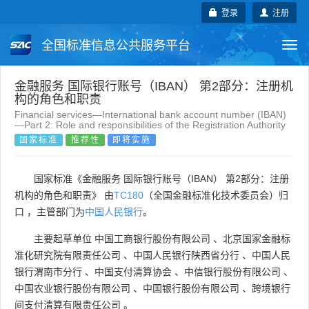
登录
注册
全国标准信息公共服务平台
Togg
navi
国家标准
行业标准
地方标准
金融服务 国际银行账号（IBAN） 第2部分：注册机
构的角色和职责
Financial services—International bank account number (IBAN)
团体标准
企业标准
国际标准
—Part 2: Role and responsibilities of the Registration Authority
国家标准
推荐性
即将实施
国外标准
技术委员会
国家标准《金融服务 国际银行账号（IBAN） 第2部分：注册
机构的角色和职责》 由
TC180
（全国金融标准化技术委员会）归
口 ，主管部门为
中国人民银行
。
主要起草单位
中国工商银行股份有限公司
、
北京国家金融标
准化研究院有限责任公司
、
中国人民银行陕西省分行
、
中国人民
银行渭南市分行
、
中国支付清算协会
、
中信银行股份有限公司
、
中国农业银行股份有限公司
、
中国银行股份有限公司
、
跨境银行
间支付清算有限责任公司
。