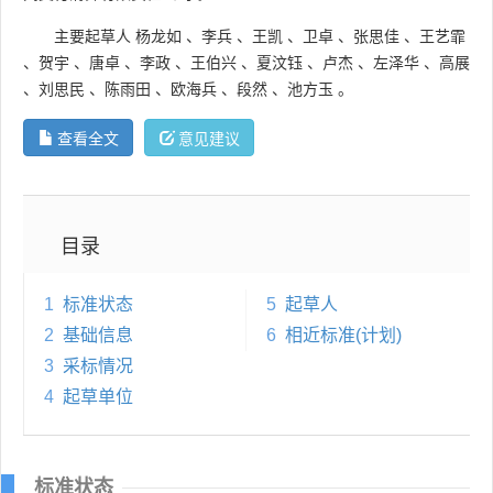
主要起草人
杨龙如
、
李兵
、
王凯
、
卫卓
、
张思佳
、
王艺霏
、
贺宇
、
唐卓
、
李政
、
王伯兴
、
夏汶钰
、
卢杰
、
左泽华
、
高展
、
刘思民
、
陈雨田
、
欧海兵
、
段然
、
池方玉
。
查看全文
意见建议
目录
1
标准状态
5
起草人
2
基础信息
6
相近标准(计划)
3
采标情况
4
起草单位
标准状态