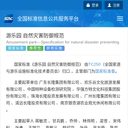
登录
注册
全国标准信息公共服务平台
Togg
navi
国家标准
行业标准
地方标准
游乐园 自然灾害防御规范
Amusement park—Specification for natural disaster preventing
国家标准
推荐性
即将实施
团体标准
企业标准
国际标准
国外标准
技术委员会
国家标准《游乐园 自然灾害防御规范》 由
TC250
（全国索道
与游乐设施标准化技术委员会）归口 ，主管部门为
国家标准委
。
主要起草单位
广东长隆集团有限公司
、
欢乐谷文化旅游发展
有限公司
、
中国特种设备检测研究院
、
华强方特文化科技集团股
份有限公司
、
珠海长隆投资发展有限公司
、
广州长隆集团有限公
司
、
清远长隆投资有限公司
、
南京银杏湖农业观光休闲有限公司
。
主要起草人
蒋敏灵
、
甘兵鹏
、
乔帅
、
林伟明
、
梁苍
、
宋伟
科
、
张勇
、
王银兰
、
高敬义
、
韩绍华
、
张丹
、
吴方荣
、
陈奕