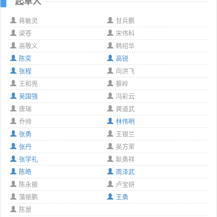
起草人
蒋敏灵
甘兵鹏
梁苍
宋伟科
高敬义
韩绍华
陈奕
高锐
张程
向洪飞
王和亮
蔡岭
吴国强
冯彩云
唐瑞
龚道武
乔帅
林伟明
张勇
王银兰
张丹
吴方荣
张学礼
耿勇祥
陈皓
周泽武
陈永振
卢宝妍
蒲振鹏
王勇
陈景