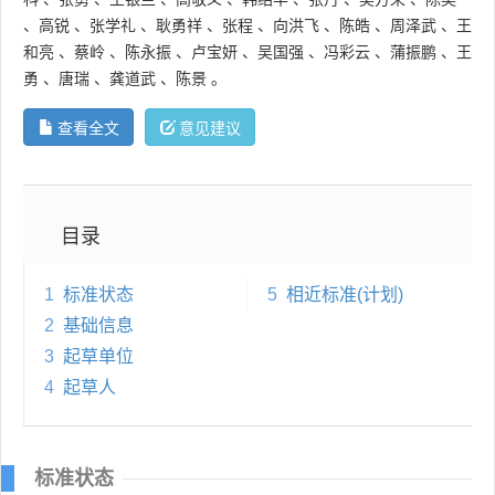
、
高锐
、
张学礼
、
耿勇祥
、
张程
、
向洪飞
、
陈皓
、
周泽武
、
王
和亮
、
蔡岭
、
陈永振
、
卢宝妍
、
吴国强
、
冯彩云
、
蒲振鹏
、
王
勇
、
唐瑞
、
龚道武
、
陈景
。
查看全文
意见建议
目录
1
标准状态
5
相近标准(计划)
2
基础信息
3
起草单位
4
起草人
标准状态