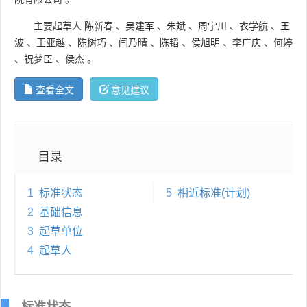
主要起草人
陈新春
、
吴建军
、
朱斌
、
周宇川
、
衣学航
、
王
波
、
王亚越
、
陈树巧
、
闫乃晴
、
陈韬
、
侯旭明
、
李广庆
、
何婷
、
祝梦臣
、
侯杰
。
查看全文
意见建议
目录
1
标准状态
5
相近标准(计划)
2
基础信息
3
起草单位
4
起草人
标准状态