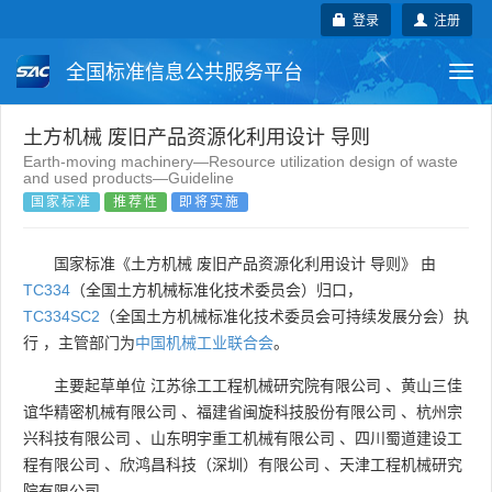
登录
注册
全国标准信息公共服务平台
Togg
navi
国家标准
行业标准
地方标准
土方机械 废旧产品资源化利用设计 导则
Earth-moving machinery—Resource utilization design of waste
and used products—Guideline
团体标准
企业标准
国际标准
国家标准
推荐性
即将实施
国外标准
技术委员会
国家标准《土方机械 废旧产品资源化利用设计 导则》 由
TC334
（全国土方机械标准化技术委员会）归口，
TC334SC2
（全国土方机械标准化技术委员会可持续发展分会）执
行 ，主管部门为
中国机械工业联合会
。
主要起草单位
江苏徐工工程机械研究院有限公司
、
黄山三佳
谊华精密机械有限公司
、
福建省闽旋科技股份有限公司
、
杭州宗
兴科技有限公司
、
山东明宇重工机械有限公司
、
四川蜀道建设工
程有限公司
、
欣鸿昌科技（深圳）有限公司
、
天津工程机械研究
院有限公司
。