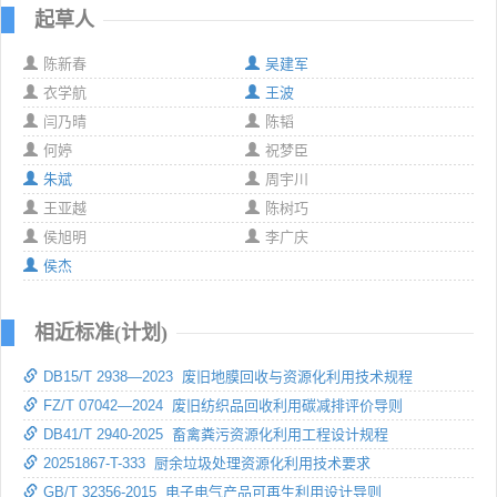
起草人
陈新春
吴建军
衣学航
王波
闫乃晴
陈韬
何婷
祝梦臣
朱斌
周宇川
王亚越
陈树巧
侯旭明
李广庆
侯杰
相近标准(计划)
DB15/T 2938—2023 废旧地膜回收与资源化利用技术规程
FZ/T 07042—2024 废旧纺织品回收利用碳减排评价导则
DB41/T 2940-2025 畜禽粪污资源化利用工程设计规程
20251867-T-333 厨余垃圾处理资源化利用技术要求
GB/T 32356-2015 电子电气产品可再生利用设计导则