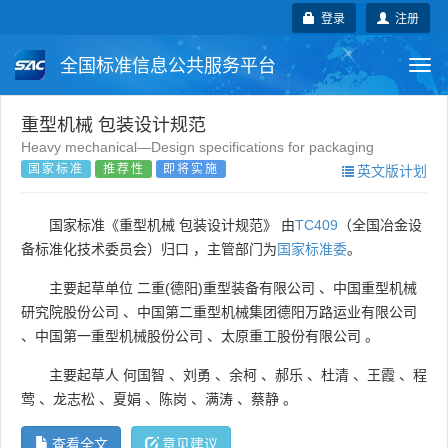
登录
注册
全国标准信息公共服务平台
Togg
navi
国家标准
行业标准
地方标准
重型机械 包装设计规范
Heavy mechanical—Design specifications for packaging
国家标准
推荐性
即将实施
英文版计划
团体标准
企业标准
国际标准
国外标准
技术委员会
国家标准《重型机械 包装设计规范》 由
TC409
（全国冶金设
备标准化技术委员会）归口 ，主管部门为
国家标准委
。
主要起草单位
二重(德阳)重型装备有限公司
、
中国重型机械
研究院股份公司
、
中国第二重型机械集团德阳万路运业有限公司
、
中国第一重型机械股份公司
、
太原重工股份有限公司
。
主要起草人
何国智
、
刘勇
、
余柯
、
郝乐
、
杜清
、
王霞
、
程
莺
、
龙志松
、
夏娟
、
陈岗
、
满涛
、
蔡静
。
查看全文
意见建议