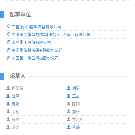
起草单位
二重(德阳)重型装备有限公司
中国第二重型机械集团德阳万路运业有限公司
太原重工股份有限公司
中国重型机械研究院股份公司
中国第一重型机械股份公司
起草人
何国智
刘勇
杜清
王霞
夏娟
陈岗
余柯
郝乐
程莺
龙志松
满涛
蔡静