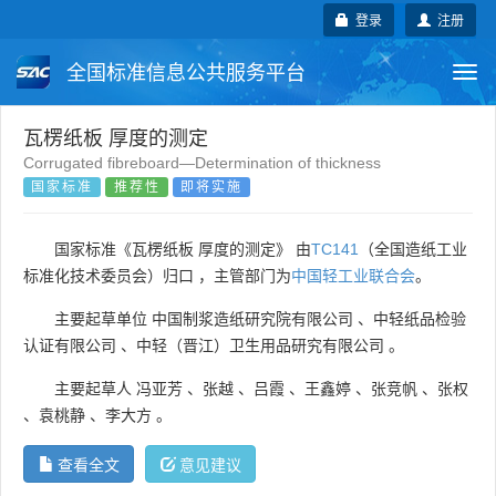
登录
注册
全国标准信息公共服务平台
Togg
navi
国家标准
行业标准
地方标准
瓦楞纸板 厚度的测定
Corrugated fibreboard—Determination of thickness
国家标准
推荐性
即将实施
团体标准
企业标准
国际标准
国外标准
技术委员会
国家标准《瓦楞纸板 厚度的测定》 由
TC141
（全国造纸工业
标准化技术委员会）归口 ，主管部门为
中国轻工业联合会
。
主要起草单位
中国制浆造纸研究院有限公司
、
中轻纸品检验
认证有限公司
、
中轻（晋江）卫生用品研究有限公司
。
主要起草人
冯亚芳
、
张越
、
吕霞
、
王鑫婷
、
张竞帆
、
张权
、
袁桃静
、
李大方
。
查看全文
意见建议