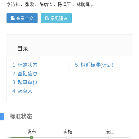
李诗礼
、
张霞
、
陈扇钦
、
陈泽平
、
林鹏辉
。
查看全文
意见建议
目录
1
标准状态
5
相近标准(计划)
2
基础信息
3
起草单位
4
起草人
标准状态
发布
实施
废止