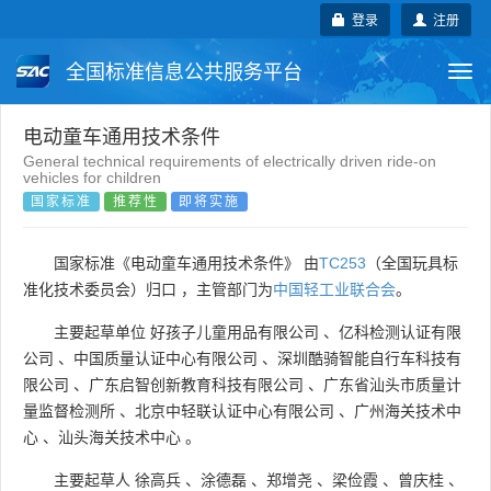
登录
注册
全国标准信息公共服务平台
Togg
navi
国家标准
行业标准
地方标准
电动童车通用技术条件
General technical requirements of electrically driven ride-on
vehicles for children
团体标准
企业标准
国际标准
国家标准
推荐性
即将实施
国外标准
技术委员会
国家标准《电动童车通用技术条件》 由
TC253
（全国玩具标
准化技术委员会）归口 ，主管部门为
中国轻工业联合会
。
主要起草单位
好孩子儿童用品有限公司
、
亿科检测认证有限
公司
、
中国质量认证中心有限公司
、
深圳酷骑智能自行车科技有
限公司
、
广东启智创新教育科技有限公司
、
广东省汕头市质量计
量监督检测所
、
北京中轻联认证中心有限公司
、
广州海关技术中
心
、
汕头海关技术中心
。
主要起草人
徐高兵
、
涂德磊
、
郑增尧
、
梁俭霞
、
曾庆桂
、