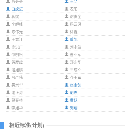
肖芬芬
王喆
白虎斌
况阳
蒋斌
谢贵全
李超峰
杨云凤
陈伟光
徐鑫
王意江
董凯
徐洪广
刘永波
邵明松
曹亚军
黄彦虎
郑东华
潘旭鹏
王成立
吕严伟
齐玉军
吴景华
赵金剑
谢正涛
胡杰
莫春林
费跃
李旭华
刘翔
相近标准(计划)