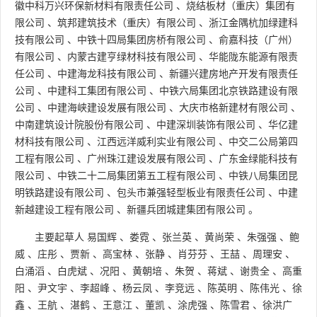
徽中科万兴环保新材料有限责任公司
、
烧结板材（重庆）集团有
限公司
、
筑邦建筑技术（重庆）有限公司
、
浙江金隅杭加绿建科
技有限公司
、
中铁十四局集团房桥有限公司
、
俞嘉科技（广州）
有限公司
、
内蒙古建亨绿材科技有限公司
、
华能陇东能源有限责
任公司
、
中建海龙科技有限公司
、
新疆兴建房地产开发有限责任
公司
、
中建科工集团有限公司
、
中铁六局集团北京铁路建设有限
公司
、
中建海峡建设发展有限公司
、
大庆市格新建材有限公司
、
中南建筑设计院股份有限公司
、
中建深圳装饰有限公司
、
华亿建
材科技有限公司
、
江西远洋威利实业有限公司
、
中交二公局第四
工程有限公司
、
广州珠江建设发展有限公司
、
广东金绿能科技有
限公司
、
中铁二十二局集团第五工程有限公司
、
中铁八局集团昆
明铁路建设有限公司
、
包头市兼强轻型板业有限责任公司
、
中建
新越建设工程有限公司
、
新疆兵团城建集团有限公司
。
主要起草人
易国辉
、
娄霓
、
张兰英
、
黄尚荣
、
朱强强
、
鲍
威
、
庄彤
、
贾新
、
高宝林
、
张静
、
肖芬芬
、
王喆
、
周理安
、
白涌滔
、
白虎斌
、
况阳
、
黄朝培
、
朱贺
、
蒋斌
、
谢贵全
、
高重
阳
、
尹文宇
、
李超峰
、
杨云凤
、
李竞远
、
陈英明
、
陈伟光
、
徐
鑫
、
王航
、
湛鹤
、
王意江
、
董凯
、
涂虎强
、
陈雪君
、
徐洪广