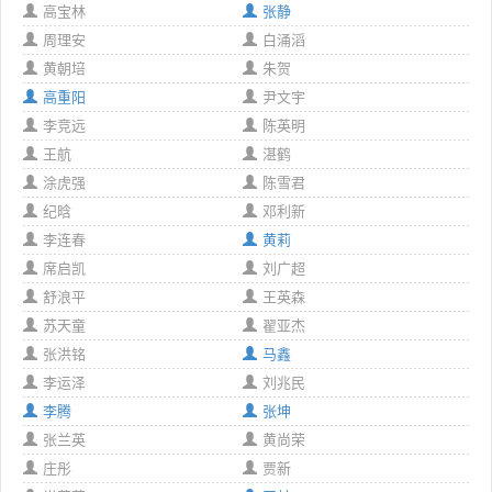
高宝林
张静
周理安
白涌滔
黄朝培
朱贺
高重阳
尹文宇
李竞远
陈英明
王航
湛鹤
涂虎强
陈雪君
纪晗
邓利新
李连春
黄莉
席启凯
刘广超
舒浪平
王英森
苏天童
翟亚杰
张洪铭
马鑫
李运泽
刘兆民
李腾
张坤
张兰英
黄尚荣
庄彤
贾新