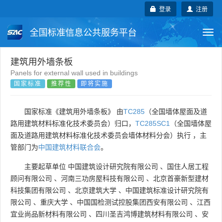
登录
注册
全国标准信息公共服务平台
Togg
navi
国家标准
行业标准
地方标准
建筑用外墙条板
Panels for external wall used in buildings
国家标准
推荐性
即将实施
团体标准
企业标准
国际标准
国外标准
技术委员会
国家标准《建筑用外墙条板》 由
TC285
（全国墙体屋面及道
路用建筑材料标准化技术委员会）归口，
TC285SC1
（全国墙体屋
面及道路用建筑材料标准化技术委员会墙体材料分会）执行 ，主
管部门为
中国建筑材料联合会
。
主要起草单位
中国建筑设计研究院有限公司
、
国住人居工程
顾问有限公司
、
河南三功房屋科技有限公司
、
北京首豪新型建材
科技集团有限公司
、
北京建筑大学
、
中国建筑标准设计研究院有
限公司
、
重庆大学
、
中国国检测试控股集团西安有限公司
、
江西
宜业尚品新材料有限公司
、
四川圣吉鸿博建筑材料有限公司
、
安