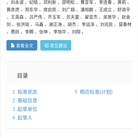
、
刘永波
、
纪晗
、
邓利新
、
邵明松
、
曹亚军
、
李连春
、
黄莉
、
黄彦虎
、
郑东华
、
席启凯
、
刘广超
、
潘旭鹏
、
王成立
、
舒浪平
、
王英森
、
吕严伟
、
齐玉军
、
苏天童
、
翟亚杰
、
吴景华
、
赵金
剑
、
张洪铭
、
马鑫
、
谢正涛
、
胡杰
、
李运泽
、
刘兆民
、
莫春林
、
费跃
、
李腾
、
张坤
、
李旭华
、
刘翔
。
查看全文
意见建议
目录
1
标准状态
5
相近标准(计划)
2
基础信息
3
起草单位
4
起草人