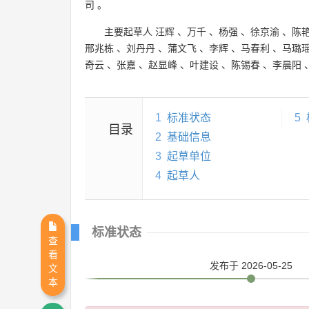
司
。
主要起草人
汪辉
、
万千
、
杨强
、
徐京渝
、
陈
邢兆栋
、
刘丹丹
、
蒲文飞
、
李辉
、
马春利
、
马璐
奇云
、
张嘉
、
赵显峰
、
叶建设
、
陈锡春
、
李晨阳
1
标准状态
5
目录
2
基础信息
3
起草单位
4
起草人
标准状态
查
看
发布
于 2026-05-25
文
本