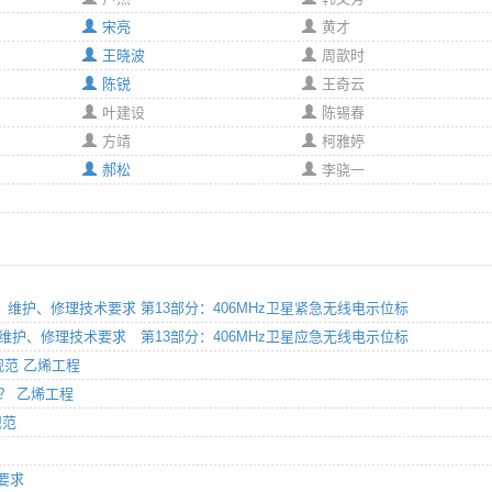
宋亮
黄才
王晓波
周歆时
陈锐
王奇云
叶建设
陈锡春
方靖
柯雅婷
郝松
李骁一
、使用、维护、修理技术要求 第13部分：406MHz卫星紧急无线电示位标
、使用、维护、修理技术要求 第13部分：406MHz卫星应急无线电示位标
规范 乙烯工程
范？ 乙烯工程
规范
术要求