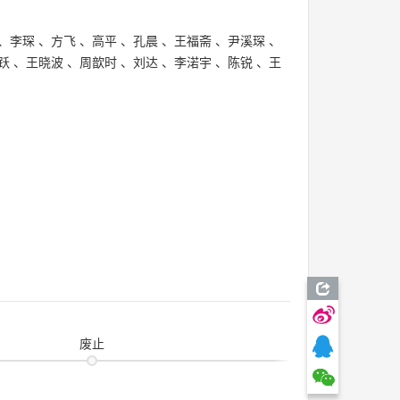
、
李琛
、
方飞
、
高平
、
孔晨
、
王福斋
、
尹溪琛
、
跃
、
王晓波
、
周歆时
、
刘达
、
李渃宇
、
陈锐
、
王
废止