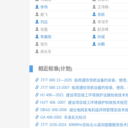
李伟
王玮畅
聂飞
余跃
刘达
李渃宇
张嘉
赵显峰
李晨阳
孙斌
邹杰
孙鹏
周长军
相近标准(计划)
JT/T 680.13—2025 船用通信导航设备的安装
JT/T 680.13-2007 船用通信导航设备的安装
HJ 406—2021 建设项目竣工环境保护设施验收技术
HJ/T 406 -2007 建设项目竣工环境保护验收技术规
DB42/ 406-2006 湖北电网发电机组并网管理及技术
GA 406-2002 车身反光标识
JT/T 1535-2024 406MHz信标北斗返向链路服务技