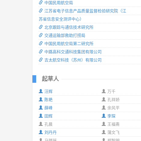
中国民用航空局
江苏省电子信息产品质量监督检验研究院（江
苏省信息安全测评中心）
北京跟踪与通信技术研究所
交通运输部救助打捞局
中国民用航空局第二研究所
中路高科交通科技集团有限公司
吉太航空科技（苏州）有限公司
起草人
汪辉
万千
陈艳
孔祥娇
薛峰
余风平
田辉
李琛
孔晨
王福斋
刘丹丹
蒲文飞
马璐瑶
郑智明