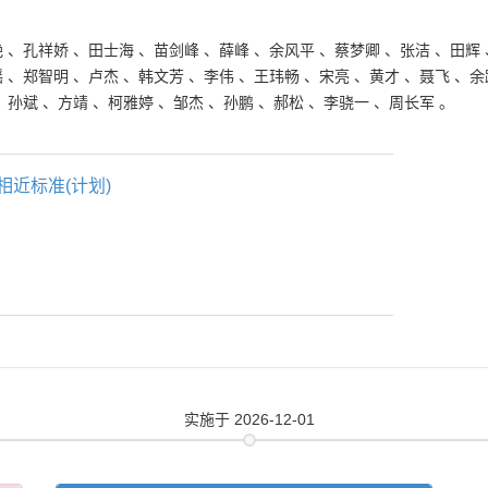
艳
、
孔祥娇
、
田士海
、
苗剑峰
、
薛峰
、
余风平
、
蔡梦卿
、
张洁
、
田辉
瑶
、
郑智明
、
卢杰
、
韩文芳
、
李伟
、
王玮畅
、
宋亮
、
黄才
、
聂飞
、
余
、
孙斌
、
方靖
、
柯雅婷
、
邹杰
、
孙鹏
、
郝松
、
李骁一
、
周长军
。
相近标准(计划)
实施
于 2026-12-01