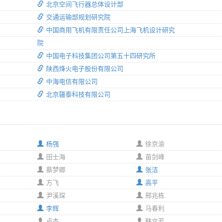
北京空间飞行器总体设计部
交通运输部规划研究院
中国商用飞机有限责任公司上海飞机设计研究
院
中国电子科技集团公司第五十四研究所
陕西烽火电子股份有限公司
中海电信有限公司
北京疆泰科技有限公司
杨强
徐京渝
田士海
苗剑峰
蔡梦卿
张洁
方飞
高平
尹溪琛
邢兆栋
李辉
马春利
卢杰
韩文芳