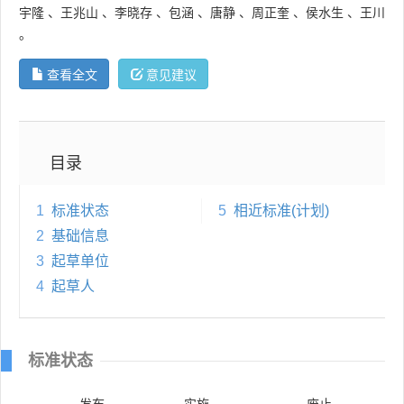
宇隆
、
王兆山
、
李晓存
、
包涵
、
唐静
、
周正奎
、
侯水生
、
王川
。
查看全文
意见建议
目录
1
标准状态
5
相近标准(计划)
2
基础信息
3
起草单位
4
起草人
标准状态
发布
实施
废止