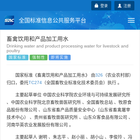
登录
注册
全国标准信息公共服务平台
Togg
navi
国家标准
行业标准
地方标准
畜禽饮用和产品加工用水
Drinking water and product processing water for livestock and
poultry
团体标准
企业标准
国际标准
国家标准
强制性
即将实施
国外标准
技术委员会
国家标准《畜禽饮用和产品加工用水》 由
326
（农业农村部）
归口，委托
TC274
（全国畜牧业标准化技术委员会）执行 。
主要起草单位
中国农业科学院农业环境与可持续发展研究所
、
中国农业科学院北京畜牧兽医研究所
、
全国畜牧总站
、
牧原食
品股份有限公司
、
山东省畜产品质量安全中心（山东省畜禽屠宰
技术中心）
、
贵州省畜牧兽医研究所
、
山东众客食品有限公司
、
河南华英农业发展股份有限公司
。
主要起草人
谢明
、
朱志平
、
赵小丽
、
胡小山
、
李俊玲
、
冯