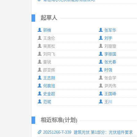
起草人
郭楠
张军华
王逸伦
刘宇
吴嵩松
刘璇璇
刘同飞
李振国
童锐
张光春
邵亚辉
时强
王志刚
张会学
何晨旭
尹丙伟
史金超
王国峰
范斌
王川
相近标准(计划)
20251266-T-339 建筑光伏 第1部分：光伏组件要求