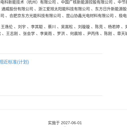
电电科新能技术（杭州）有限公司
、
中国广核新能源控股有限公司
、
中节
、
通威股份有限公司
、
浙江爱旭太阳能科技有限公司
、
东方日升新能源股
公司
、
合肥京东方光能科技有限公司
、
昆山协鑫光电材料有限公司
、
极电
、
王逸伦
、
刘宇
、
李其聪
、
蔡川
、
吴嵩松
、
刘璇璇
、
陈亮
、
杨若婷
、
松
、
王志刚
、
张会学
、
李昊雨
、
罗洪
、
何晨旭
、
尹丙伟
、
陈刚
、
章天
相近标准(计划)
实施
于 2027-06-01