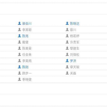
裴会川
陈晓达
李其聪
蔡川
陈亮
杨若婷
戴健
许贵军
陈昊旻
黎建生
任会来
刘保松
李昊雨
罗洪
陈刚
章天瑜
颜步一
关磊
季晓健