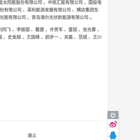
能太阳能股份有限公司
、
中核汇能有限公司
、
国投电
份有限公司
、
英利能源发展有限公司
、
横店集团东
光能有限公司
、
青岛海尔光伏新能源有限公司
。
刘同飞
、
李振国
、
戴健
、
许贵军
、
童锐
、
张光春
、
瑜
、
史金超
、
王国峰
、
颜步一
、
关磊
、
范斌
、
王川
废止