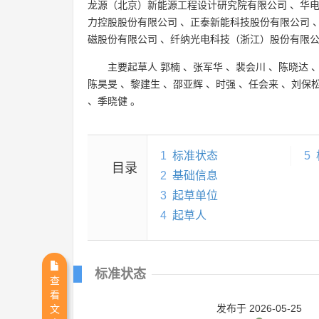
龙源（北京）新能源工程设计研究院有限公司
、
华
力控股股份有限公司
、
正泰新能科技股份有限公司
磁股份有限公司
、
纤纳光电科技（浙江）股份有限
主要起草人
郭楠
、
张军华
、
裴会川
、
陈晓达
陈昊旻
、
黎建生
、
邵亚辉
、
时强
、
任会来
、
刘保
、
季晓健
。
1
标准状态
5
目录
2
基础信息
3
起草单位
4
起草人
标准状态
查
看
发布
于 2026-05-25
文