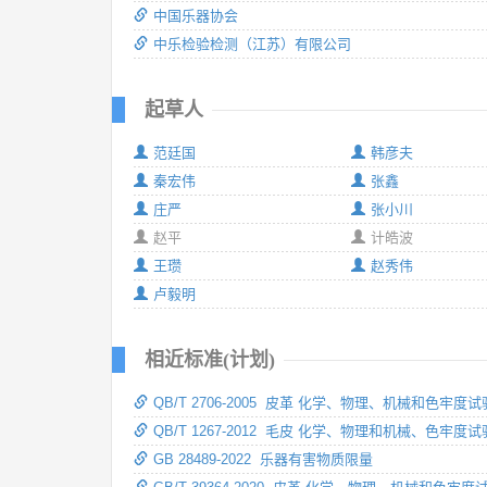
中国乐器协会
中乐检验检测（江苏）有限公司
起草人
范廷国
韩彦夫
秦宏伟
张鑫
庄严
张小川
赵平
计皓波
王瓒
赵秀伟
卢毅明
相近标准(计划)
QB/T 2706-2005 皮革 化学、物理、机械和色牢度
QB/T 1267-2012 毛皮 化学、物理和机械、色牢度
GB 28489-2022 乐器有害物质限量