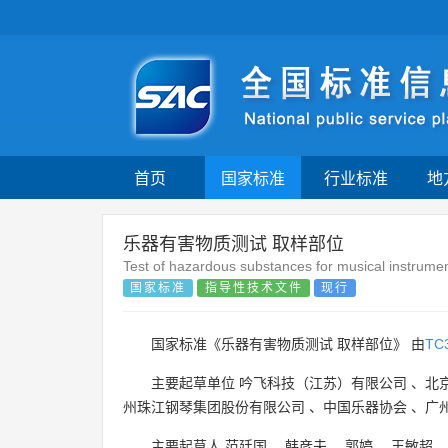
首页
国家标准
行业标准
地
乐器有害物质测试 取样部位
Test of hazardous substances for musical instrum
国家标准
指导性技术文件
现行
国家标准《乐器有害物质测试 取样部位》 由
TC
主要起草单位
吟飞科技（江苏）有限公司
、
北
州珠江钢琴集团股份有限公司
、
中国乐器协会
、
广
主要起草人
范廷国
、
韩彦夫
、
郭婷
、
王敏超