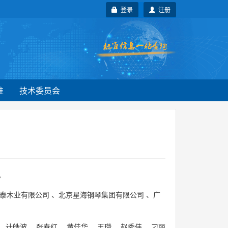
登录
注册
准
技术委员会
。
泰木业有限公司
、
北京星海钢琴集团有限公司
、
广
、
计皓波
、
张春红
、
黄佳华
、
王瓒
、
赵秀伟
、
刁丽