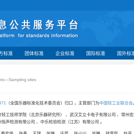
方标准
团体标准
企业标准
国际标准
国外标
ents—Sampling sites
371
（全国乐器标准化技术委员会）归口 ，主管部门为
中国轻工业联合会
京轻工技师学院（北京乐器研究所）
、
武汉艾立卡电子有限公司
、
常州宏
州恒声检测有限公司
、
中乐检验检测（江苏）有限公司
。
、
秦宏伟
、
张鑫
、
王瑞
、
张琳
、
庄严
、
张小川
、
肖巍
、
钱富民
、
赵平