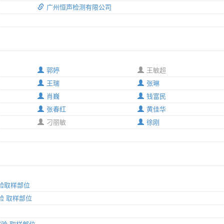
广州恒声检测有限公司
郭婷
王敏超
王瑞
张琳
肖巍
钱富民
张春红
黄佳华
刁丽敏
徐刚
试验取样部位
试验 取样部位