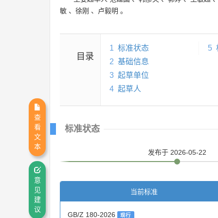
敏
、
徐刚
、
卢毅明
。
1
标准状态
5
目录
2
基础信息
3
起草单位
4
起草人
查
看
标准状态
文
本
发布
于 2026-05-22
意
见
当前标准
建
议
GB/Z 180-2026
现行