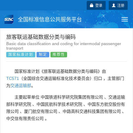
登录
注册
全国标准信息公共服务平台
Togg
navi
国家标准
行业标准
地方标准
旅客联运基础数据分类与编码
Basic data classification and coding for intermodal passenger
transport
团体标准
企业标准
国际标准
国家标准计划
制定
推荐性
国外标准
技术委员会
国家标准计划《旅客联运基础数据分类与编码》由
TC571
（全国综合交通运输标准化技术委员会）归口 ，主管部门
为
交通运输部
。
主要起草单位
中国铁道科学研究院集团有限公司
、
交通运输
部科学研究院
、
中国民航科学技术研究院
、
中国东方航空股份有
限公司
、
厦门航空有限公司
、
中路高科交通科技集团有限公司
、
中交信有限责任公司
。