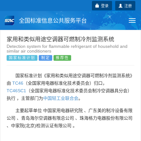
登录
注册
全国标准信息公共服务平台
Togg
navi
国家标准
行业标准
地方标准
家用和类似用途空调器可燃制冷剂监测系统
Detection system for flammable refrigerant of household and
similar air conditioners
团体标准
企业标准
国际标准
国家标准计划
制定
推荐性
国外标准
技术委员会
国家标准计划《家用和类似用途空调器可燃制冷剂监测系统》
由
TC46
（全国家用电器标准化技术委员会）归口，
TC46SC1
（全国家用电器标准化技术委员会制冷空调器具分会）
执行 ，主管部门为
中国轻工业联合会
。
主要起草单位
中国家用电器研究院
、
广东美的制冷设备有限
公司
、
青岛海尔空调器有限总公司
、
珠海格力电器股份有限公司
、
中家院(北京)检测认证有限公司
。