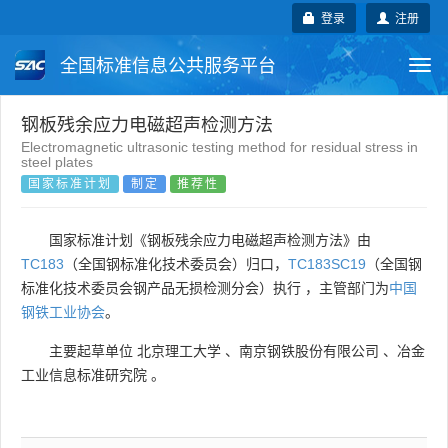
登录
注册
全国标准信息公共服务平台
Togg
navi
国家标准
行业标准
地方标准
钢板残余应力电磁超声检测方法
Electromagnetic ultrasonic testing method for residual stress in
steel plates
团体标准
企业标准
国际标准
国家标准计划
制定
推荐性
国外标准
技术委员会
国家标准计划《钢板残余应力电磁超声检测方法》由
TC183
（全国钢标准化技术委员会）归口，
TC183SC19
（全国钢
标准化技术委员会钢产品无损检测分会）执行 ，主管部门为
中国
钢铁工业协会
。
主要起草单位
北京理工大学
、
南京钢铁股份有限公司
、
冶金
工业信息标准研究院
。