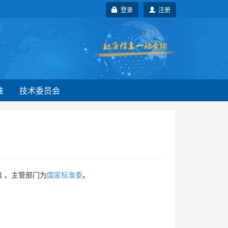
登录
注册
准
技术委员会
 ，主管部门为
国家标准委
。