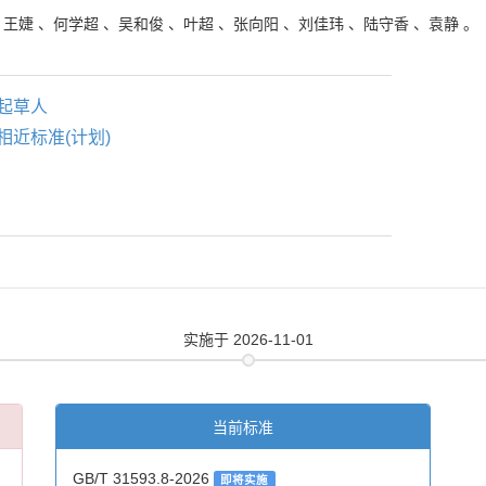
、
王婕
、
何学超
、
吴和俊
、
叶超
、
张向阳
、
刘佳玮
、
陆守香
、
袁静
。
起草人
相近标准(计划)
实施
于 2026-11-01
当前标准
GB/T 31593.8-2026
即将实施