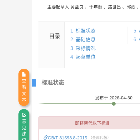
主要起草人
黄益良
、
于年灏
、
路世昌
、
郭歌
1
标准状态
5
目录
2
基础信息
6
3
采标情况
4
起草单位
查
标准状态
看
文
发布
于 2026-04-30
本
意
即将替代以下标准
见
建
GB/T 31593.8-2015
（全部代替）