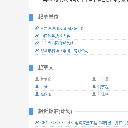
采标中文名称:消防安全工程 计算公式控制要求 
起草单位
应急管理部天津消防研究所
中国科学技术大学
广东省消防救援总队
深圳市机场（集团）有限公司
起草人
黄益良
于年灏
王婕
何学超
张向阳
刘佳玮
相近标准(计划)
GB/T 31593.8-2015 消防安全工程 第8部分：开