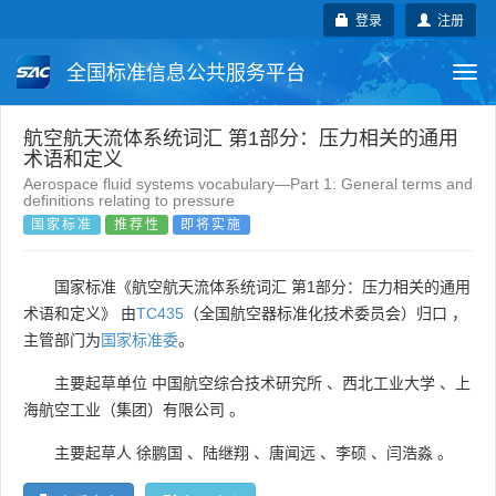
登录
注册
全国标准信息公共服务平台
Togg
navi
国家标准
行业标准
地方标准
航空航天流体系统词汇 第1部分：压力相关的通用
术语和定义
Aerospace fluid systems vocabulary—Part 1: General terms and
团体标准
企业标准
国际标准
definitions relating to pressure
国家标准
推荐性
即将实施
国外标准
技术委员会
国家标准《航空航天流体系统词汇 第1部分：压力相关的通用
术语和定义》 由
TC435
（全国航空器标准化技术委员会）归口 ，
主管部门为
国家标准委
。
主要起草单位
中国航空综合技术研究所
、
西北工业大学
、
上
海航空工业（集团）有限公司
。
主要起草人
徐鹏国
、
陆继翔
、
唐闻远
、
李硕
、
闫浩淼
。