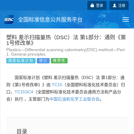
登录
注册
全国标准信息公共服务平台
Togg
navi
国家标准
行业标准
地方标准
塑料 差示扫描量热（DSC）法 第1部分：通则《第
1号修改单》
Plastics—Differential scanning calorimetry(DSC) method—Part
团体标准
企业标准
国际标准
1: General principles
国家标准计划
修订
推荐性
国外标准
技术委员会
国家标准计划《塑料 差示扫描量热（DSC）法 第1部分：通
则《第1号修改单》》由
TC15
（全国塑料标准化技术委员会）归
口，
TC15SC4
（全国塑料标准化技术委员会通用方法和产品分
会）执行 ，主管部门为
中国石油和化学工业联合会
。
目录