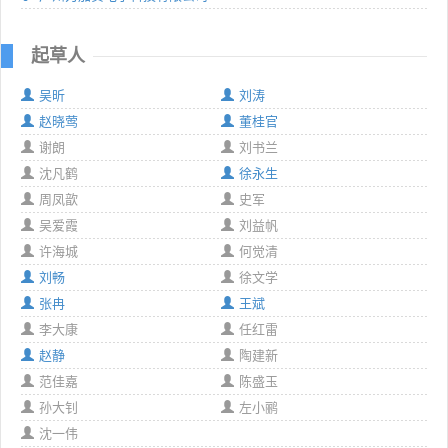
起草人
吴昕
刘涛
赵晓莺
董桂官
谢朗
刘书兰
沈凡鹤
徐永生
周凤歆
史军
吴爱霞
刘益帆
许海城
何觉清
刘畅
徐文学
张冉
王斌
李大康
任红雷
赵静
陶建新
范佳嘉
陈盛玉
孙大钊
左小鹂
沈一伟