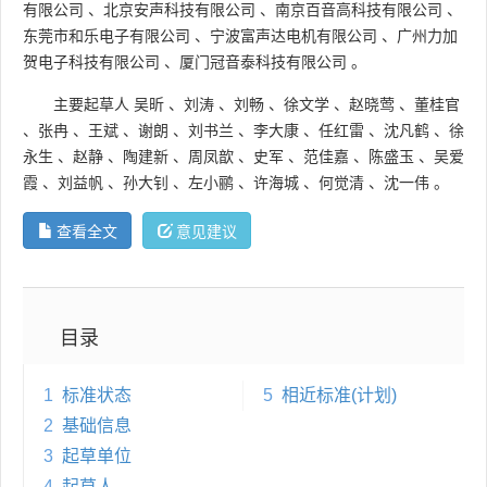
有限公司
、
北京安声科技有限公司
、
南京百音高科技有限公司
、
东莞市和乐电子有限公司
、
宁波富声达电机有限公司
、
广州力加
贺电子科技有限公司
、
厦门冠音泰科技有限公司
。
主要起草人
吴昕
、
刘涛
、
刘畅
、
徐文学
、
赵晓莺
、
董桂官
、
张冉
、
王斌
、
谢朗
、
刘书兰
、
李大康
、
任红雷
、
沈凡鹤
、
徐
永生
、
赵静
、
陶建新
、
周凤歆
、
史军
、
范佳嘉
、
陈盛玉
、
吴爱
霞
、
刘益帆
、
孙大钊
、
左小鹂
、
许海城
、
何觉清
、
沈一伟
。
查看全文
意见建议
目录
1
标准状态
5
相近标准(计划)
2
基础信息
3
起草单位
4
起草人