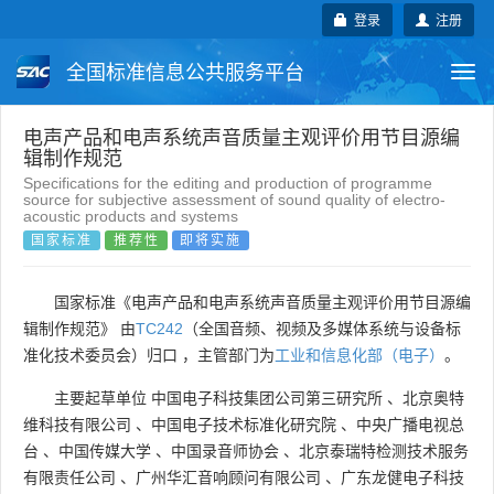
登录
注册
全国标准信息公共服务平台
Togg
navi
国家标准
行业标准
地方标准
电声产品和电声系统声音质量主观评价用节目源编
辑制作规范
Specifications for the editing and production of programme
团体标准
企业标准
国际标准
source for subjective assessment of sound quality of electro-
acoustic products and systems
国家标准
推荐性
即将实施
国外标准
技术委员会
国家标准《电声产品和电声系统声音质量主观评价用节目源编
辑制作规范》 由
TC242
（全国音频、视频及多媒体系统与设备标
准化技术委员会）归口 ，主管部门为
工业和信息化部（电子）
。
主要起草单位
中国电子科技集团公司第三研究所
、
北京奥特
维科技有限公司
、
中国电子技术标准化研究院
、
中央广播电视总
台
、
中国传媒大学
、
中国录音师协会
、
北京泰瑞特检测技术服务
有限责任公司
、
广州华汇音响顾问有限公司
、
广东龙健电子科技