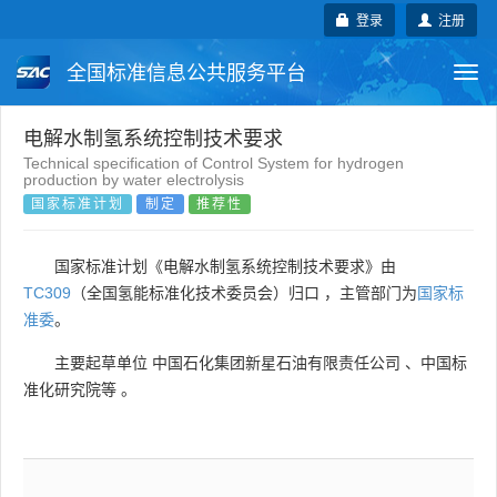
登录
注册
全国标准信息公共服务平台
Togg
navi
国家标准
行业标准
地方标准
电解水制氢系统控制技术要求
Technical specification of Control System for hydrogen
production by water electrolysis
团体标准
企业标准
国际标准
国家标准计划
制定
推荐性
国外标准
技术委员会
国家标准计划《电解水制氢系统控制技术要求》由
TC309
（全国氢能标准化技术委员会）归口 ，主管部门为
国家标
准委
。
主要起草单位
中国石化集团新星石油有限责任公司
、
中国标
准化研究院等
。