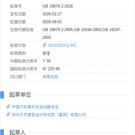
标准号
GB 19079.2-2026
发布日期
2026-02-27
实施日期
2026-09-01
全部代替标准
GB 19079.2-2005,GB 19194-2003,GB 19197-
2003
标准计划
20183243-Q-451
标准类别
安全
中国标准分类号
Y 55
国际标准分类号
97.220.99
归口部门
体育总局
起草单位
中国汽车摩托车运动联合会
同济大学建筑设计研究院（集团）有限公司
起草人