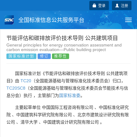
登录
注册
全国标准信息公共服务平台
Togg
navi
国家标准
行业标准
地方标准
节能评估和碳排放评价技术导则 公共建筑项目
General principles for energy conservation assessment and
carbon emission evaluation—Public building project
团体标准
企业标准
国际标准
国家标准计划
修订
推荐性
国外标准
技术委员会
国家标准计划《节能评估和碳排放评价技术导则 公共建筑项
目》由
TC20
（全国能源基础与管理标准化技术委员会）归口，
TC20SC8
（全国能源基础与管理标准化技术委员会节能技术与信
息分会）执行 ，主管部门为
国家标准委
。
主要起草单位
中国国际工程咨询有限公司
、
中国标准化研究
院
、
中国建筑科学研究院有限公司
、
北京市建筑设计研究院有限
公司
、
清华大学
、
中国建筑设计研究院有限公司
。