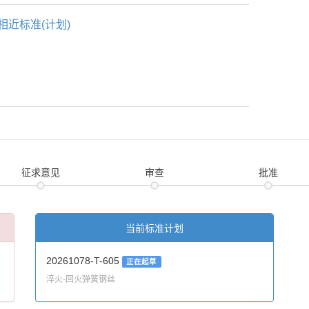
相近标准(计划)
征求意见
审查
批准
当前标准计划
20261078-T-605
正在起草
淬火-回火弹簧钢丝