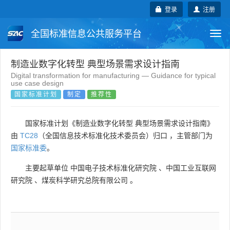
登录
注册
全国标准信息公共服务平台
Togg
navi
国家标准
行业标准
地方标准
制造业数字化转型 典型场景需求设计指南
Digital transformation for manufacturing — Guidance for typical
use case design
团体标准
企业标准
国际标准
国家标准计划
制定
推荐性
国外标准
技术委员会
国家标准计划《制造业数字化转型 典型场景需求设计指南》
由
TC28
（全国信息技术标准化技术委员会）归口 ，主管部门为
国家标准委
。
主要起草单位
中国电子技术标准化研究院
、
中国工业互联网
研究院
、
煤炭科学研究总院有限公司
。