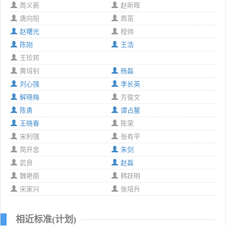
周义新
赵昕晖
唐向阳
周茁
赵曙光
程帅
陈刚
王浩
王珍邦
黄培钊
杨磊
刘心强
李长英
解晓梅
方俊文
陈勇
谭占鳌
王晓春
陈荣
宋利强
张有平
简开忠
朱剑
武良
赵磊
魏艳丽
韩跃明
宋家兴
张培升
相近标准(计划)