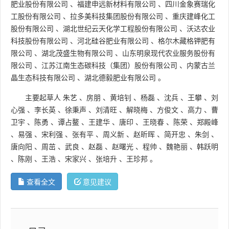
肥业股份有限公司
、
福建申远新材料有限公司
、
四川金象赛瑞化
工股份有限公司
、
拉多美科技集团股份有限公司
、
重庆建峰化工
股份有限公司
、
湖北世纪云天化学工程股份有限公司
、
沃达农业
科技股份有限公司
、
河北硅谷肥业有限公司
、
格尔木藏格钾肥有
限公司
、
湖北茂盛生物有限公司
、
山东明泉现代农业服务股份有
限公司
、
江苏江南生态碳科技（集团）股份有限公司
、
内蒙古兰
晶生态科技有限公司
、
湖北德毅肥业有限公司
。
主要起草人
朱艺
、
房朋
、
黄培钊
、
杨磊
、
沈兵
、
王攀
、
刘
心强
、
李长英
、
徐秉声
、
刘清旺
、
解晓梅
、
方俊文
、
高力
、
曹
卫宇
、
陈勇
、
谭占鳌
、
王建华
、
唐印
、
王晓春
、
陈荣
、
郑殿峰
、
易强
、
宋利强
、
张有平
、
周义新
、
赵昕晖
、
简开忠
、
朱剑
、
唐向阳
、
周茁
、
武良
、
赵磊
、
赵曙光
、
程帅
、
魏艳丽
、
韩跃明
、
陈刚
、
王浩
、
宋家兴
、
张培升
、
王珍邦
。
查看全文
意见建议