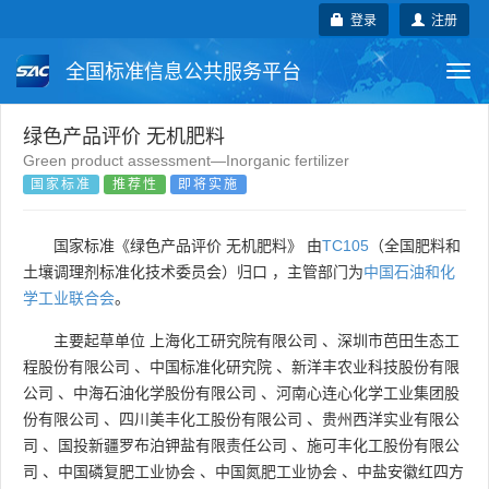
登录
注册
全国标准信息公共服务平台
Togg
navi
国家标准
行业标准
地方标准
绿色产品评价 无机肥料
Green product assessment—Inorganic fertilizer
国家标准
推荐性
即将实施
团体标准
企业标准
国际标准
国外标准
技术委员会
国家标准《绿色产品评价 无机肥料》 由
TC105
（全国肥料和
土壤调理剂标准化技术委员会）归口 ，主管部门为
中国石油和化
学工业联合会
。
主要起草单位
上海化工研究院有限公司
、
深圳市芭田生态工
程股份有限公司
、
中国标准化研究院
、
新洋丰农业科技股份有限
公司
、
中海石油化学股份有限公司
、
河南心连心化学工业集团股
份有限公司
、
四川美丰化工股份有限公司
、
贵州西洋实业有限公
司
、
国投新疆罗布泊钾盐有限责任公司
、
施可丰化工股份有限公
司
、
中国磷复肥工业协会
、
中国氮肥工业协会
、
中盐安徽红四方