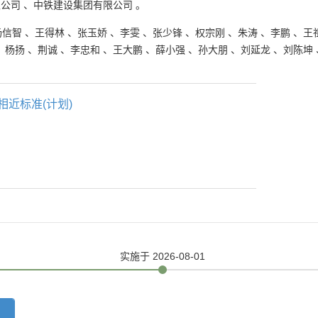
限公司
、
中铁建设集团有限公司
。
杨信智
、
王得林
、
张玉娇
、
李雯
、
张少锋
、
权宗刚
、
朱涛
、
李鹏
、
王
、
杨扬
、
荆诚
、
李忠和
、
王大鹏
、
薛小强
、
孙大朋
、
刘延龙
、
刘陈坤
相近标准(计划)
实施
于 2026-08-01