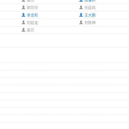
易杰
徐秉声
郭莎莎
任延风
李忠和
王大鹏
刘延龙
刘陈坤
高贝