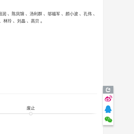
祖润
、
陈凤锦
、
汤利群
、
邬福军
、
颜小波
、
孔伟
、
、
林玲
、
刘晶
、
高贝
。
废止