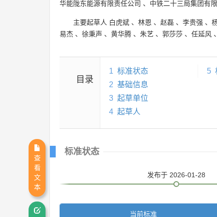
华能陇东能源有限责任公司
、
中铁二十三局集团有
主要起草人
白虎斌
、
林恩
、
赵磊
、
李贵强
、
易杰
、
徐秉声
、
黄华腾
、
朱艺
、
郭莎莎
、
任延风
1
标准状态
5
目录
2
基础信息
3
起草单位
4
起草人
标准状态
查
看
发布
于 2026-01-28
文
本
当前标准