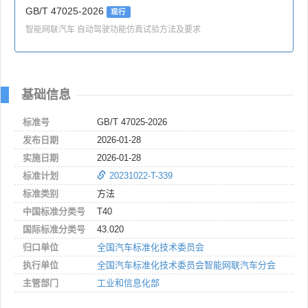
GB/T 47025-2026
现行
智能网联汽车 自动驾驶功能仿真试验方法及要求
基础信息
标准号
GB/T 47025-2026
发布日期
2026-01-28
实施日期
2026-01-28
标准计划
20231022-T-339
标准类别
方法
中国标准分类号
T40
国际标准分类号
43.020
归口单位
全国汽车标准化技术委员会
执行单位
全国汽车标准化技术委员会智能网联汽车分会
主管部门
工业和信息化部