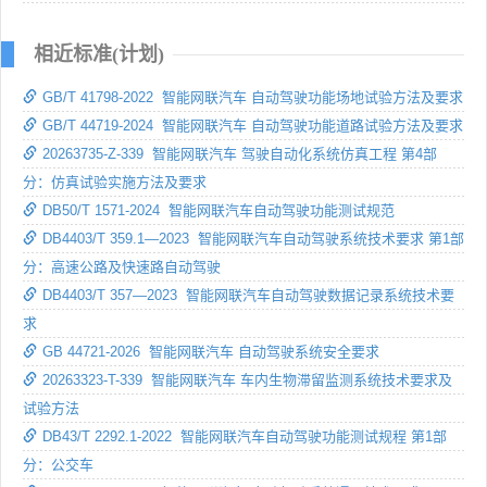
相近标准(计划)
GB/T 41798-2022 智能网联汽车 自动驾驶功能场地试验方法及要求
GB/T 44719-2024 智能网联汽车 自动驾驶功能道路试验方法及要求
20263735-Z-339 智能网联汽车 驾驶自动化系统仿真工程 第4部
分：仿真试验实施方法及要求
DB50/T 1571-2024 智能网联汽车自动驾驶功能测试规范
DB4403/T 359.1—2023 智能网联汽车自动驾驶系统技术要求 第1部
分：高速公路及快速路自动驾驶
DB4403/T 357—2023 智能网联汽车自动驾驶数据记录系统技术要
求
GB 44721-2026 智能网联汽车 自动驾驶系统安全要求
20263323-T-339 智能网联汽车 车内生物滞留监测系统技术要求及
试验方法
DB43/T 2292.1-2022 智能网联汽车自动驾驶功能测试规程 第1部
分：公交车