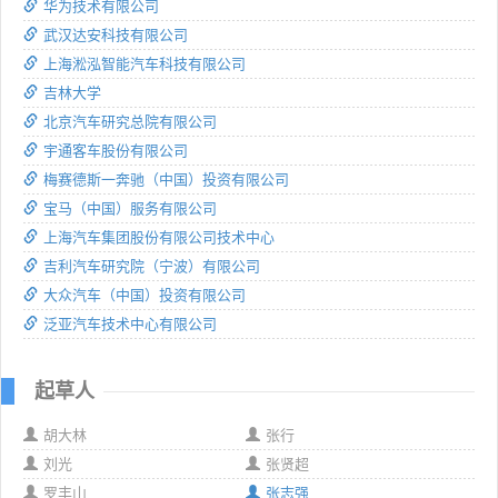
华为技术有限公司
武汉达安科技有限公司
上海淞泓智能汽车科技有限公司
吉林大学
北京汽车研究总院有限公司
宇通客车股份有限公司
梅赛德斯一奔驰（中国）投资有限公司
宝马（中国）服务有限公司
上海汽车集团股份有限公司技术中心
吉利汽车研究院（宁波）有限公司
大众汽车（中国）投资有限公司
泛亚汽车技术中心有限公司
起草人
胡大林
张行
刘光
张贤超
罗丰山
张志强