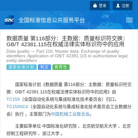
登录
注册
全国标准信息公共服务平台
Togg
navi
国家标准
行业标准
地方标准
数据质量 第116部分：主数据：质量标识符交换：
GB/T 42381.115在权威法律实体标识符中的应用
Data quality — Part 116: Master data: Exchange of quality
团体标准
企业标准
国际标准
identifiers: Application of GB/T 42381.115 to authoritative legal
entity identifiers
国家标准计划
制定
推荐性
国外标准
技术委员会
国家标准计划《数据质量 第116部分：主数据：质量标识符交
换：GB/T 42381.115在权威法律实体标识符中的应用》由
TC159
（全国自动化系统与集成标准化技术委员会）归口，
TC159SC4
（全国自动化系统与集成标准化技术委员会工业数据分
会）执行 ，主管部门为
中国机械工业联合会
。
主要起草单位
中国标准化研究院
、
北京航空航天大学
、
北京
控制工程研究所
、
浙江大学
。