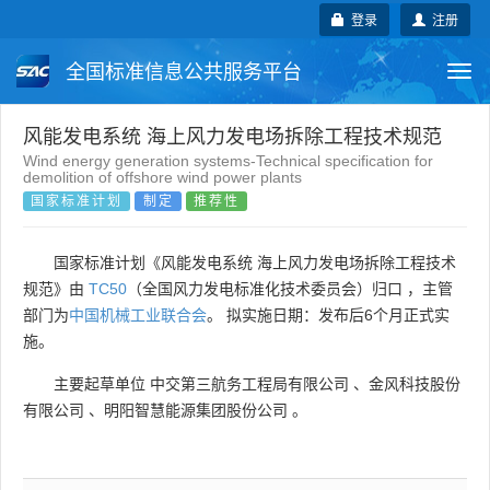
登录
注册
全国标准信息公共服务平台
Togg
navi
国家标准
行业标准
地方标准
风能发电系统 海上风力发电场拆除工程技术规范
Wind energy generation systems-Technical specification for
demolition of offshore wind power plants
团体标准
企业标准
国际标准
国家标准计划
制定
推荐性
国外标准
技术委员会
国家标准计划《风能发电系统 海上风力发电场拆除工程技术
规范》由
TC50
（全国风力发电标准化技术委员会）归口 ，主管
部门为
中国机械工业联合会
。 拟实施日期：发布后6个月正式实
施。
主要起草单位
中交第三航务工程局有限公司
、
金风科技股份
有限公司
、
明阳智慧能源集团股份公司
。