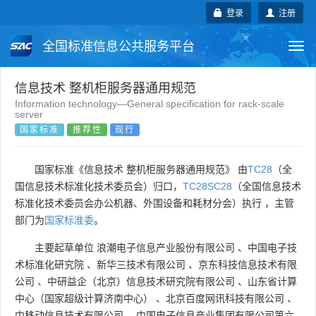
登录
注册
全国标准信息公共服务平台
Togg
navi
国家标准
行业标准
地方标准
信息技术 整机柜服务器通用规范
Information technology—General specification for rack-scale
server
团体标准
企业标准
国际标准
国家标准
推荐性
现行
国外标准
技术委员会
国家标准《信息技术 整机柜服务器通用规范》 由
TC28
（全
国信息技术标准化技术委员会）归口，
TC28SC28
（全国信息技术
标准化技术委员会办公机器、外围设备和耗材分会）执行 ，主管
部门为
国家标准委
。
主要起草单位
浪潮电子信息产业股份有限公司
、
中国电子技
术标准化研究院
、
新华三技术有限公司
、
京东科技信息技术有限
公司
、
中研益企（北京）信息技术研究院有限公司
、
山东省计算
中心（国家超级计算济南中心）
、
北京百度网讯科技有限公司
、
中移动信息技术有限公司
、
中国电子信息产业集团有限公司第六