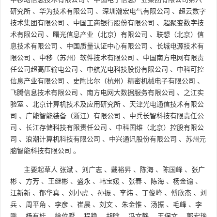
研究所
、
华为技术有限公司
、
深圳瀚宏电气有限公司
、
超云数字
技术集团有限公司
、
中国工商银行股份有限公司
、
超聚变数字技
术有限公司
、
曙光信息产业（北京）有限公司
、
联想（北京）信
息技术有限公司
、
中国质量认证中心有限公司
、
长城电源技术有
限公司
、
中移（苏州）软件技术有限公司
、
中国南方电网有限责
任公司超高压输电公司
、
中航光电科技股份有限公司
、
中科可控
信息产业有限公司
、
史陶比尔（杭州）精密机械电子有限公司
、
飞腾信息技术有限公司
、
南方电网大数据服务有限公司
、
之江实
验室
、
北京计算机技术及应用研究所
、
天津光电通信技术有限公
司
、
广能智能装备（浙江）有限公司
、
中兵长智科技有限责任公
司
、
长江存储科技有限责任公司
、
中科国维（北京）控股有限公
司
、
浪潮计算机科技有限公司
、
中兴通讯股份有限公司
、
苏州元
脑智能科技有限公司
。
主要起草人
张斌
、
刘广志
、
戴裕昇
、
陈海
、
陈国峰
、
张广
彬
、
方芳
、
王继彬
、
盛永
、
韩宝媛
、
张春
、
陈海
、
杨金谕
、
汪新新
、
郁华真
、
刘小虎
、
孙振
、
李炜
、
丁俊峰
、
傅欣杰
、
刘
兵
、
周平角
、
李彦
、
崔晨
、
刘文
、
朱金惟
、
汤振
、
毛峰
、
李
鹏
、
杨有桂
、
徐位墅
、
程稳
、
胡晗
、
冯文静
、
王保文
、
郭宏艳