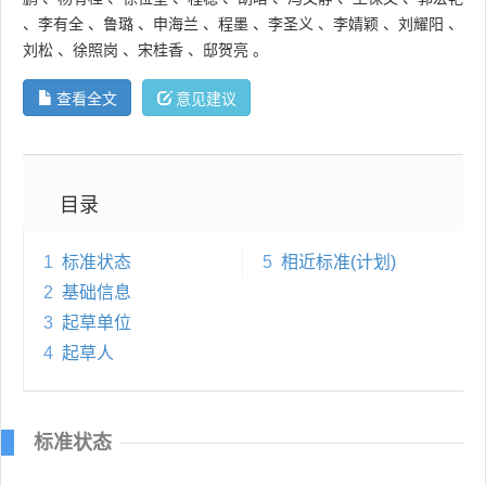
、
李有全
、
鲁璐
、
申海兰
、
程墨
、
李圣义
、
李婧颖
、
刘耀阳
、
刘松
、
徐照岗
、
宋桂香
、
邸贺亮
。
查看全文
意见建议
目录
1
标准状态
5
相近标准(计划)
2
基础信息
3
起草单位
4
起草人
标准状态