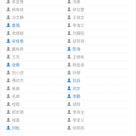
朱金惟
汤振
杨有桂
徐位墅
冯文静
王保文
鲁璐
申海兰
李婧颖
刘耀阳
宋桂香
邸贺亮
戴裕昇
陈海
方芳
王继彬
张春
杨金谕
刘小虎
孙振
傅欣杰
刘兵
崔晨
刘文
毛峰
李鹏
程稳
胡晗
郭宏艳
李有全
程墨
李圣义
刘松
徐照岗