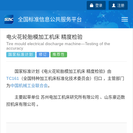
登录
注册
全国标准信息公共服务平台
Togg
navi
国家标准
行业标准
地方标准
电火花轮胎模加工机床 精度检验
Tire mould electrical discharge machine—Testing of the
accuracy
团体标准
企业标准
国际标准
国家标准计划
修订
推荐性
国外标准
技术委员会
国家标准计划《电火花轮胎模加工机床 精度检验》由
TC161
（全国特种加工机床标准化技术委员会）归口 ，主管部门
为
中国机械工业联合会
。
主要起草单位
苏州电加工机床研究所有限公司
、
山东豪迈数
控机床有限公司
。