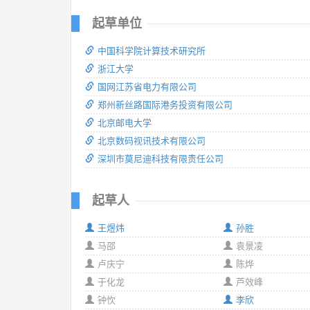
起草单位
中国科学院计算技术研究所
浙江大学
国网江苏省电力有限公司
郑州新丝路国际港务投资有限公司
北京邮电大学
北京数码视讯技术有限公司
深圳市莫尼迪科技有限责任公司
起草人
王煜炜
孙胜
马邵
袁景凌
卢庆宁
陈烨
于化龙
芦效峰
钟忺
李欣