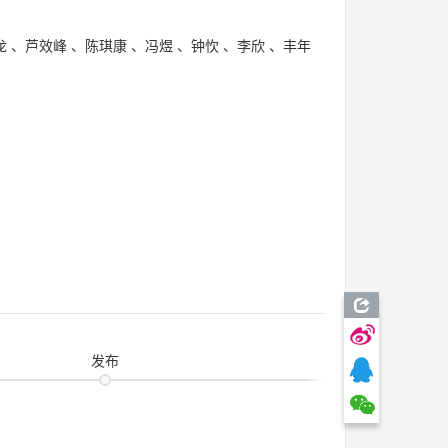
龙
、
芦效峰
、
陈琪康
、
冯煜
、
钟忺
、
李欣
、
丰年
发布