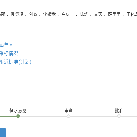
马邵
、
袁景凌
、
刘敏
、
李婧欣
、
卢庆宁
、
陈烨
、
文天
、
薛晶晶
、
于化
起草人
采标情况
相近标准(计划)
征求意见
审查
批准