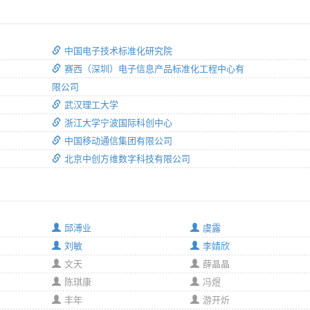
中国电子技术标准化研究院
赛西（深圳）电子信息产品标准化工程中心有
限公司
武汉理工大学
浙江大学宁波国际科创中心
中国移动通信集团有限公司
北京中创方维数字科技有限公司
邱溥业
虞露
刘敏
李婧欣
文天
薛晶晶
陈琪康
冯煜
丰年
游开炘