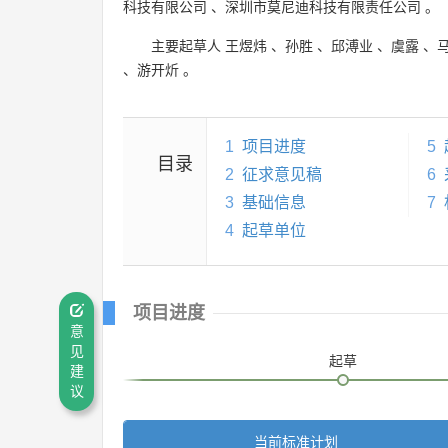
科技有限公司
、
深圳市莫尼迪科技有限责任公司
。
主要起草人
王煜炜
、
孙胜
、
邱溥业
、
虞露
、
、
游开炘
。
1
项目进度
5
目录
2
征求意见稿
6
3
基础信息
7
4
起草单位
项目进度
意
见
起草
建
议
当前标准计划