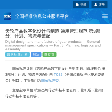
登录
注册
全国标准信息公共服务平台
Togg
navi
国家标准
行业标准
地方标准
齿轮产品数字化设计与制造 通用管理规范 第3部
分：计划、物流与装配
Digital design and manufacture of gear products — General
团体标准
企业标准
国际标准
management specifications — Part 3: Planning, logistics and
Assembly
国家标准计划
制定
推荐性
国外标准
技术委员会
国家标准计划《齿轮产品数字化设计与制造 通用管理规范 第
3部分：计划、物流与装配》由
TC52
（全国齿轮标准化技术委员
会）归口 ，主管部门为
国家标准委
。
主要起草单位
杭州杰牌传动科技有限公司
、
郑机所（郑州）
传动科技有限公司等
。