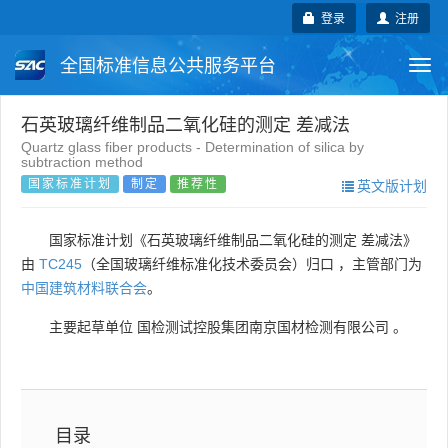
登录
注册
全国标准信息公共服务平台
Togg
navi
国家标准
行业标准
地方标准
石英玻璃纤维制品二氧化硅的测定 差减法
Quartz glass fiber products - Determination of silica by
subtraction method
团体标准
企业标准
国际标准
国家标准计划
制定
推荐性
英文版计划
国外标准
技术委员会
国家标准计划《石英玻璃纤维制品二氧化硅的测定 差减法》
由
TC245
（全国玻璃纤维标准化技术委员会）归口 ，主管部门为
中国建筑材料联合会
。
主要起草单位
国检测试控股集团南京国材检测有限公司
。
目录