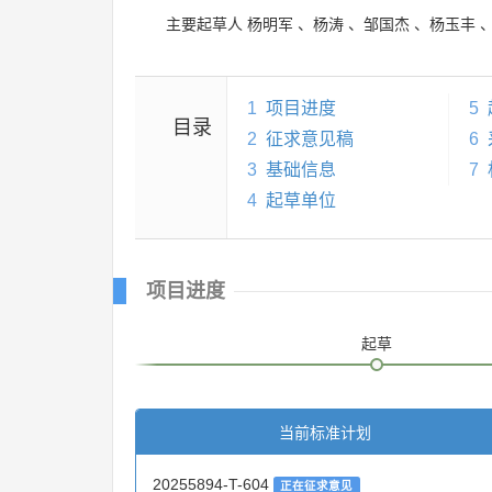
主要起草人
杨明军
、
杨涛
、
邹国杰
、
杨玉丰
1
项目进度
5
目录
2
征求意见稿
6
3
基础信息
7
4
起草单位
项目进度
起草
当前标准计划
20255894-T-604
正在征求意见