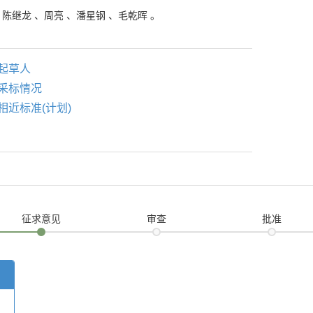
、
陈继龙
、
周亮
、
潘星钢
、
毛乾晖
。
起草人
采标情况
相近标准(计划)
征求意见
审查
批准