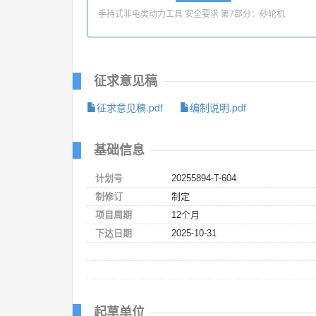
手持式非电类动力工具 安全要求 第7部分：砂轮机
征求意见稿
征求意见稿.pdf
编制说明.pdf
基础信息
计划号
20255894-T-604
制修订
制定
项目周期
12个月
下达日期
2025-10-31
起草单位