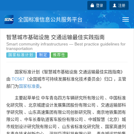
登录
注册
全国标准信息公共服务平台
Togg
navi
国家标准
行业标准
地方标准
智慧城市基础设施 交通运输最佳实践指南
Smart community infrastructures — Best practice guidelines for
transportation
团体标准
企业标准
国际标准
国家标准计划
制定
推荐性
国外标准
技术委员会
国家标准计划《智慧城市基础设施 交通运输最佳实践指南》
由
TC567
（全国城市可持续发展标准化技术委员会）归口 ，主管
部门为
国家标准委
。
主要起草单位
中车青岛四方车辆研究所有限公司
、
中国标准
化研究院
、
北京城建设计发展集团股份有限公司
、
交通运输部科
学研究院
、
山东高速集团有限公司创新研究院
、
南京地铁集团有
限公司
、
中车长春轨道客车股份有限公司
、
中城智慧（北京）城
市规划设计研究院有限公司
、
山东省标准化研究院
、
国家高速列
车青岛技术创新中心
、
深圳巨湾科技有限公司
、
青岛城运控股集