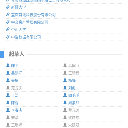
新疆大学
重庆首讯科技股份有限公司
中交资产管理有限公司
中山大学
中咨数据有限公司
起草人
陈平
高国飞
吴洪洋
王骋程
姜栋
杨锋
范龙庆
刘彪
丁浩
阎毛毛
陈嘉
周素红
李春杰
董元帅
安晶
姚啟航
王璟婷
宋建斌