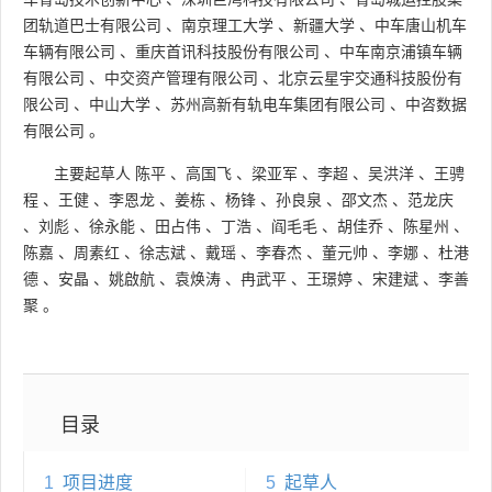
团轨道巴士有限公司
、
南京理工大学
、
新疆大学
、
中车唐山机车
车辆有限公司
、
重庆首讯科技股份有限公司
、
中车南京浦镇车辆
有限公司
、
中交资产管理有限公司
、
北京云星宇交通科技股份有
限公司
、
中山大学
、
苏州高新有轨电车集团有限公司
、
中咨数据
有限公司
。
主要起草人
陈平
、
高国飞
、
梁亚军
、
李超
、
吴洪洋
、
王骋
程
、
王健
、
李恩龙
、
姜栋
、
杨锋
、
孙良泉
、
邵文杰
、
范龙庆
、
刘彪
、
徐永能
、
田占伟
、
丁浩
、
阎毛毛
、
胡佳乔
、
陈星州
、
陈嘉
、
周素红
、
徐志斌
、
戴瑶
、
李春杰
、
董元帅
、
李娜
、
杜港
德
、
安晶
、
姚啟航
、
袁焕涛
、
冉武平
、
王璟婷
、
宋建斌
、
李善
聚
。
目录
1
项目进度
5
起草人