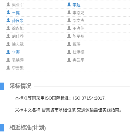
梁亚军
李超
王健
李恩龙
孙良泉
邵文杰
徐永能
田占伟
胡佳乔
陈星州
徐志斌
戴瑶
李娜
杜港德
袁焕涛
冉武平
李善聚
采标情况
本标准等同采用ISO国际标准：ISO 37154:2017。
采标中文名称:智慧城市基础设施 交通运输最佳实践指南。
相近标准(计划)