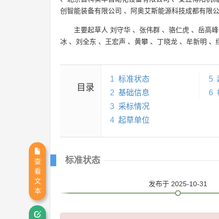
创智能装备有限公司
、
阿奥艾斯能源科技成都有限
主要起草人
刘守华
、
张伟群
、
骆仁虎
、
岳高峰
冰
、
刘全东
、
王宏声
、
黄攀
、
丁晓龙
、
牟新明
、
1
标准状态
5
目录
2
基础信息
6
3
采标情况
4
起草单位
标准状态
查
看
文
发布
于 2025-10-31
本