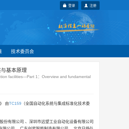
登录
注册
准
技术委员会
述与基本原理
duction facilities—Part 1：Overview and fundamental
》 由
TC159
（全国自动化系统与集成标准化技术委
。
股份有限公司
、
深圳市远望工业自动化设备有限公司
有限公司
、
广东创昇智能制造有限公司
、
北京日扬弘