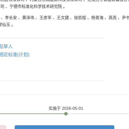
公司
、
宁德市标准化科学技术研究院
。
、
李长安
、
黄泽伟
、
王彦军
、
王文捷
、
徐凯程
、
杨青海
、
高亮
、
尹
缪仙玉
。
起草人
相近标准(计划)
实施
于 2026-05-01