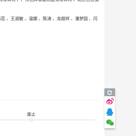
书蕊
、
王淑敏
、
温娜
、
陈涛
、
龙超祥
、
潘梦园
、
闫
废止