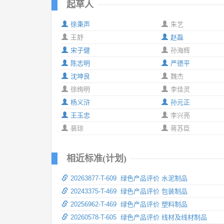
起草人
徐秉声
朱艺
王舒
赵磊
宋子健
孙海辉
陈志明
严德平
沈坤良
魏杰
徐绚明
李佳灵
杨义浒
孙元正
王玉忠
李兴亮
裴琼
蒋苏臣
相近标准(计划)
20263877-T-609 绿色产品评价 水泥制品
20243375-T-469 绿色产品评价 包装制品
20256962-T-469 绿色产品评价 塑料制品
20260578-T-605 绿色产品评价 线材及线材制品