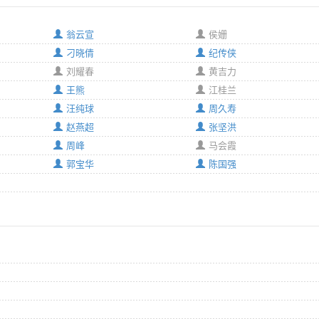
翁云宣
侯姗
刁晓倩
纪传侠
刘耀春
黄吉力
王熊
江桂兰
汪纯球
周久寿
赵燕超
张坚洪
周峰
马会霞
郭宝华
陈国强