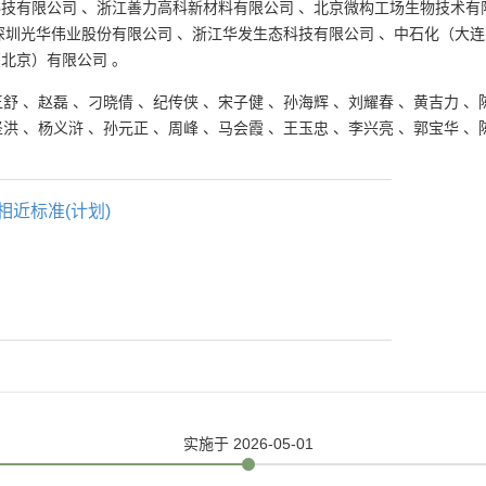
科技有限公司
、
浙江善力高科新材料有限公司
、
北京微构工场生物技术有
深圳光华伟业股份有限公司
、
浙江华发生态科技有限公司
、
中石化（大连
（北京）有限公司
。
王舒
、
赵磊
、
刁晓倩
、
纪传侠
、
宋子健
、
孙海辉
、
刘耀春
、
黄吉力
、
坚洪
、
杨义浒
、
孙元正
、
周峰
、
马会霞
、
王玉忠
、
李兴亮
、
郭宝华
、
相近标准(计划)
实施
于 2026-05-01