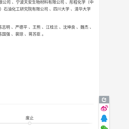
限公司
、
宁波天安生物材料有限公司
、
彤程化学（中
）石油化工研究院有限公司
、
四川大学
、
清华大学
陈志明
、
严德平
、
王熊
、
江桂兰
、
沈坤良
、
魏杰
、
陈国强
、
裴琼
、
蒋苏臣
。
废止