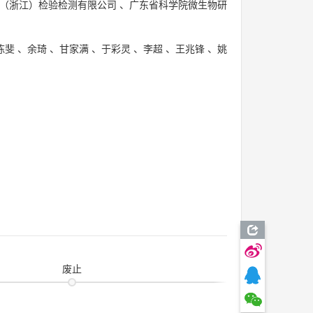
（浙江）检验检测有限公司
、
广东省科学院微生物研
陈斐
、
余琦
、
甘家满
、
于彩灵
、
李超
、
王兆锋
、
姚
废止