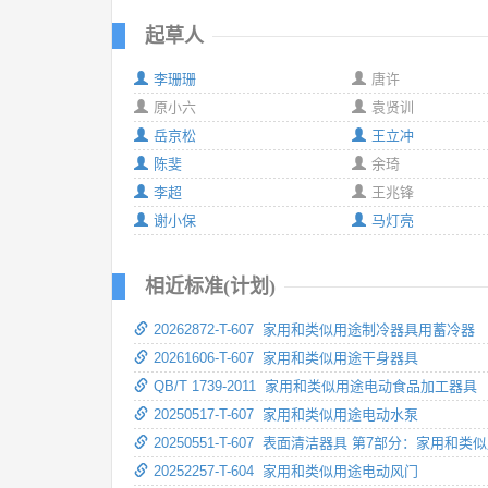
起草人
李珊珊
唐许
原小六
袁贤训
岳京松
王立冲
陈斐
余琦
李超
王兆锋
谢小保
马灯亮
相近标准(计划)
20262872-T-607 家用和类似用途制冷器具用蓄冷器
20261606-T-607 家用和类似用途干身器具
QB/T 1739-2011 家用和类似用途电动食品加工器具
20250517-T-607 家用和类似用途电动水泵
20250551-T-607 表面清洁器具 第7部分：家用
20252257-T-604 家用和类似用途电动风门