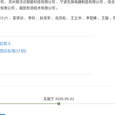
公司
、
苏州普沃达智能科技有限公司
、
宁波先锋电器制造有限公司
、
佳合
份有限公司
、
威凯检测技术有限公司
。
原小六
、
袁贤训
、
李欣
、
赵浩军
、
岳京松
、
王立冲
、
李昆峰
、
王璇
、
。
起草人
相近标准(计划)
实施
于 2026-05-01