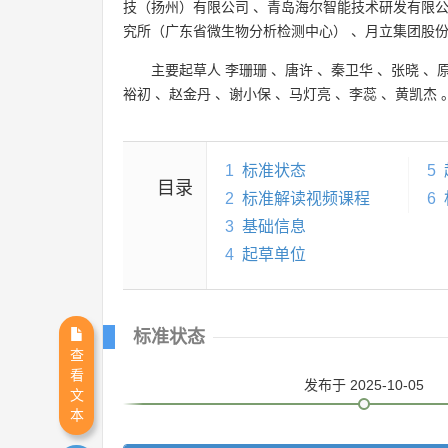
技（扬州）有限公司
、
青岛海尔智能技术研发有限
究所（广东省微生物分析检测中心）
、
月立集团股
主要起草人
李珊珊
、
唐许
、
秦卫华
、
张晓
、
裕初
、
赵金丹
、
谢小保
、
马灯亮
、
李蕊
、
黄凯杰
1
标准状态
5
目录
2
标准解读视频课程
6
3
基础信息
4
起草单位
标准状态
查
看
发布
于 2025-10-05
文
本