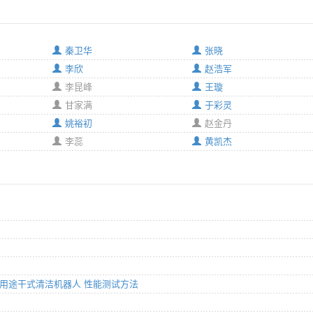
秦卫华
张晓
李欣
赵浩军
李昆峰
王璇
甘家满
于彩灵
姚裕初
赵金丹
李蕊
黄凯杰
和类似用途干式清洁机器人 性能测试方法