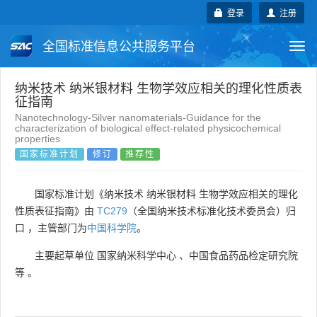
登录
注册
全国标准信息公共服务平台
Togg
navi
国家标准
行业标准
地方标准
纳米技术 纳米银材料 生物学效应相关的理化性质表
征指南
Nanotechnology-Silver nanomaterials-Guidance for the
团体标准
企业标准
国际标准
characterization of biological effect-related physicochemical
properties
国家标准计划
修订
推荐性
国外标准
技术委员会
国家标准计划《纳米技术 纳米银材料 生物学效应相关的理化
性质表征指南》由
TC279
（全国纳米技术标准化技术委员会）归
口 ，主管部门为
中国科学院
。
主要起草单位
国家纳米科学中心
、
中国食品药品检定研究院
等
。