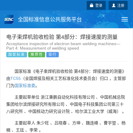
登录
注册
全国标准信息公共服务平台
Togg
navi
国家标准
行业标准
地方标准
电子束焊机验收检验 第4部分：焊接速度的测量
Acceptance inspection of electron beam welding machines—
Part 4: Measurement of welding speed
团体标准
企业标准
国际标准
国家标准
推荐性
现行
国外标准
技术委员会
国家标准《电子束焊机验收检验 第4部分：焊接速度的测量》
由
TC55
（全国焊接及相关工艺标准化技术委员会）归口 ，主管部
门为
国家标准委
。
主要起草单位
浙江秉鹏自动化科技有限公司
、
中国机械总院
集团哈尔滨焊接研究所有限公司
、
中国电子科技集团公司第三十
八研究所
、
中国核动力研究设计院
、
哈尔滨工业大学（威海）
。
主要起草人
朱少旺
、
吕晓春
、
方坤
、
魏连峰
、
曹宇堃
、
杨
楠
、
王廷
、
李荣
。