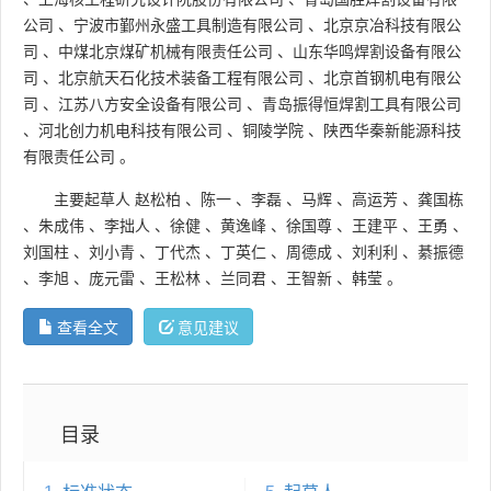
公司
、
宁波市鄞州永盛工具制造有限公司
、
北京京冶科技有限公
司
、
中煤北京煤矿机械有限责任公司
、
山东华鸣焊割设备有限公
司
、
北京航天石化技术装备工程有限公司
、
北京首钢机电有限公
司
、
江苏八方安全设备有限公司
、
青岛振得恒焊割工具有限公司
、
河北创力机电科技有限公司
、
铜陵学院
、
陕西华秦新能源科技
有限责任公司
。
主要起草人
赵松柏
、
陈一
、
李磊
、
马辉
、
高运芳
、
龚国栋
、
朱成伟
、
李拙人
、
徐健
、
黄逸峰
、
徐国尊
、
王建平
、
王勇
、
刘国柱
、
刘小青
、
丁代杰
、
丁英仁
、
周德成
、
刘利利
、
綦振德
、
李旭
、
庞元雷
、
王松林
、
兰同君
、
王智新
、
韩莹
。
查看全文
意见建议
目录