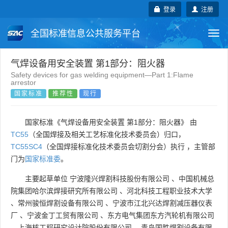
登录
注册
全国标准信息公共服务平台
Togg
navi
国家标准
行业标准
地方标准
气焊设备用安全装置 第1部分：阻火器
Safety devices for gas welding equipment—Part 1:Flame
arrestor
团体标准
企业标准
国际标准
国家标准
推荐性
现行
国外标准
技术委员会
国家标准《气焊设备用安全装置 第1部分：阻火器》 由
TC55
（全国焊接及相关工艺标准化技术委员会）归口，
TC55SC4
（全国焊接标准化技术委员会切割分会）执行 ，主管部
门为
国家标准委
。
主要起草单位
宁波隆兴焊割科技股份有限公司
、
中国机械总
院集团哈尔滨焊接研究所有限公司
、
河北科技工程职业技术大学
、
常州骏恒焊割设备有限公司
、
宁波市江北兴达焊割减压器仪表
厂
、
宁波金丁工贸有限公司
、
东方电气集团东方汽轮机有限公司
、
上海核工程研究设计院股份有限公司
、
青岛国胜焊割设备有限