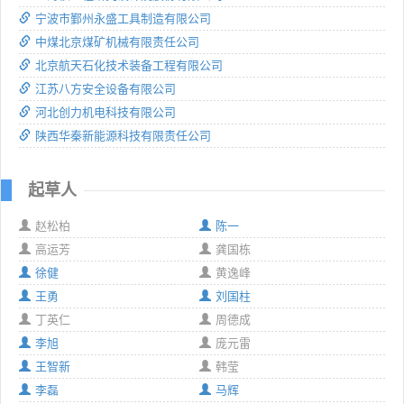
宁波市鄞州永盛工具制造有限公司
中煤北京煤矿机械有限责任公司
北京航天石化技术装备工程有限公司
江苏八方安全设备有限公司
河北创力机电科技有限公司
陕西华秦新能源科技有限责任公司
起草人
赵松柏
陈一
高运芳
龚国栋
徐健
黄逸峰
王勇
刘国柱
丁英仁
周德成
李旭
庞元雷
王智新
韩莹
李磊
马辉