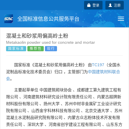
登录
注册
全国标准信息公共服务平台
Togg
navi
国家标准
行业标准
地方标准
混凝土和砂浆用偏高岭土粉
Metakaolin powder used for concrete and mortar
国家标准
推荐性
现行
团体标准
企业标准
国际标准
国外标准
技术委员会
国家标准《混凝土和砂浆用偏高岭土粉》 由
TC197
（全国水
泥制品标准化技术委员会）归口 ，主管部门为
中国建筑材料联合
会
。
主要起草单位
中国建筑砌块协会
、
成都建工第九建筑工程有
限公司
、
河南建筑材料研究设计院有限责任公司
、
内蒙古超牌新
材料股份有限公司
、
扬州大学
、
苏州中材非金属矿工业设计研究
院有限公司
、
山西金宇科林科技有限公司
、
北京交通大学
、
苏州
混凝土水泥制品研究院有限公司
、
内蒙古众志粉体技术开发有限
责任公司
、
深圳大学
、
河南省创宇建设工程有限公司
、
山东东方