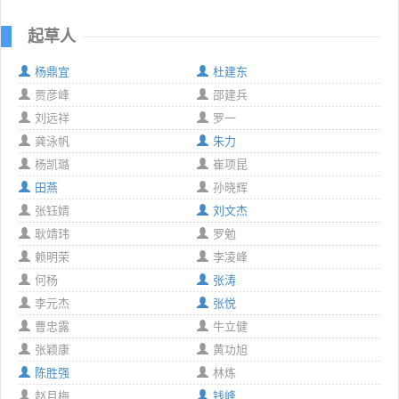
起草人
杨鼎宜
杜建东
贾彦峰
邵建兵
刘远祥
罗一
龚泳帆
朱力
杨凯璐
崔项昆
田燕
孙晓辉
张钰婧
刘文杰
耿靖玮
罗勉
赖明荣
李凌峰
何杨
张涛
李元杰
张悦
曹忠露
牛立健
张颖康
黄功旭
陈胜强
林炼
赵月梅
钱峰