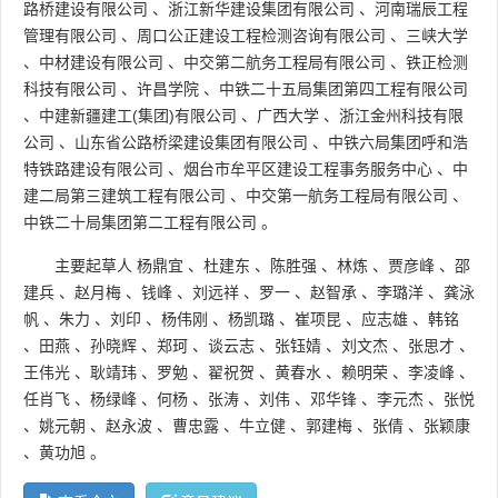
路桥建设有限公司
、
浙江新华建设集团有限公司
、
河南瑞辰工程
管理有限公司
、
周口公正建设工程检测咨询有限公司
、
三峡大学
、
中材建设有限公司
、
中交第二航务工程局有限公司
、
铁正检测
科技有限公司
、
许昌学院
、
中铁二十五局集团第四工程有限公司
、
中建新疆建工(集团)有限公司
、
广西大学
、
浙江金州科技有限
公司
、
山东省公路桥梁建设集团有限公司
、
中铁六局集团呼和浩
特铁路建设有限公司
、
烟台市牟平区建设工程事务服务中心
、
中
建二局第三建筑工程有限公司
、
中交第一航务工程局有限公司
、
中铁二十局集团第二工程有限公司
。
主要起草人
杨鼎宜
、
杜建东
、
陈胜强
、
林炼
、
贾彦峰
、
邵
建兵
、
赵月梅
、
钱峰
、
刘远祥
、
罗一
、
赵智承
、
李璐洋
、
龚泳
帆
、
朱力
、
刘印
、
杨伟刚
、
杨凯璐
、
崔项昆
、
应志雄
、
韩铭
、
田燕
、
孙晓辉
、
郑珂
、
谈云志
、
张钰婧
、
刘文杰
、
张思才
、
王伟光
、
耿靖玮
、
罗勉
、
翟祝贺
、
黄春水
、
赖明荣
、
李凌峰
、
任肖飞
、
杨绿峰
、
何杨
、
张涛
、
刘伟
、
邓华锋
、
李元杰
、
张悦
、
姚元朝
、
赵永波
、
曹忠露
、
牛立健
、
郭建梅
、
张倩
、
张颖康
、
黄功旭
。