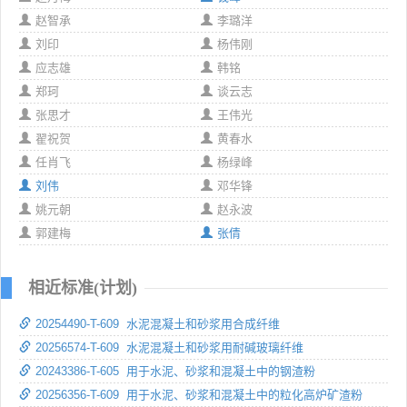
赵智承
李璐洋
刘印
杨伟刚
应志雄
韩铭
郑珂
谈云志
张思才
王伟光
翟祝贺
黄春水
任肖飞
杨绿峰
刘伟
邓华锋
姚元朝
赵永波
郭建梅
张倩
相近标准(计划)
20254490-T-609 水泥混凝土和砂浆用合成纤维
20256574-T-609 水泥混凝土和砂浆用耐碱玻璃纤维
20243386-T-605 用于水泥、砂浆和混凝土中的钢渣粉
20256356-T-609 用于水泥、砂浆和混凝土中的粒化高炉矿渣粉