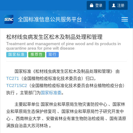
登录
注册
全国标准信息公共服务平台
Togg
navi
国家标准
行业标准
地方标准
松材线虫病发生区松木及制品处理和管理
Treatment and management of pine wood and its products in
quarantine area for pine wilt disease
团体标准
企业标准
国际标准
国家标准
推荐性
现行
国外标准
技术委员会
国家标准《松材线虫病发生区松木及制品处理和管理》 由
TC271
（全国植物检疫标准化技术委员会）归口，
TC271SC2
（全国植物检疫标准化技术委员会林业植物检疫分会）
执行 ，主管部门为
国家标准委
。
主要起草单位
国家林业和草原局生物灾害防控中心
、
国家林
业和草原局生态保护修复司
、
国家林业和草原局竹子研究开发中
心
、
西南林业大学
、
安徽省林业有害生物防治检疫局
、
国有清原
满族自治县大苏河林场
。