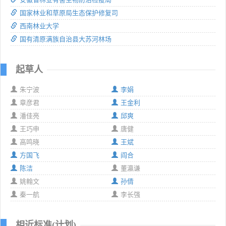
国家林业和草原局生态保护修复司
西南林业大学
国有清原满族自治县大苏河林场
起草人
朱宁波
李娟
章彦君
王金利
潘佳亮
邱爽
王巧申
唐健
高鸣晓
王斌
方国飞
阎合
陈洁
董瀛谦
姚翰文
孙倩
秦一航
李长强
相近标准(计划)