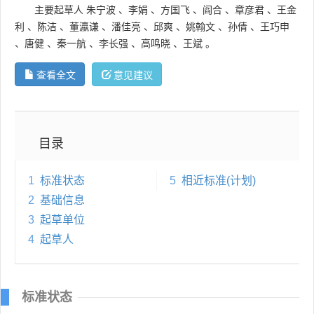
主要起草人
朱宁波
、
李娟
、
方国飞
、
阎合
、
章彦君
、
王金
利
、
陈洁
、
董瀛谦
、
潘佳亮
、
邱爽
、
姚翰文
、
孙倩
、
王巧申
、
唐健
、
秦一航
、
李长强
、
高鸣晓
、
王斌
。
查看全文
意见建议
目录
1
标准状态
5
相近标准(计划)
2
基础信息
3
起草单位
4
起草人
标准状态