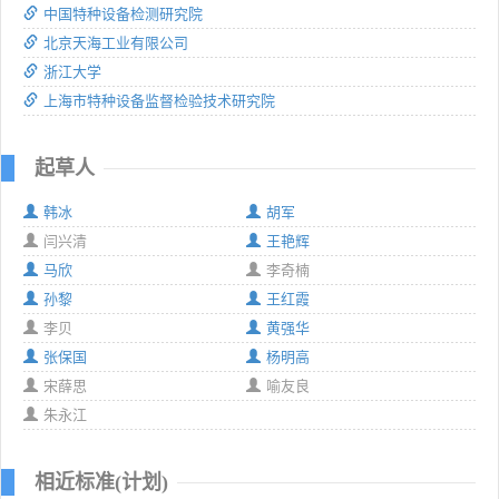
中国特种设备检测研究院
北京天海工业有限公司
浙江大学
上海市特种设备监督检验技术研究院
起草人
韩冰
胡军
闫兴清
王艳辉
马欣
李奇楠
孙黎
王红霞
李贝
黄强华
张保国
杨明高
宋薛思
喻友良
朱永江
相近标准(计划)