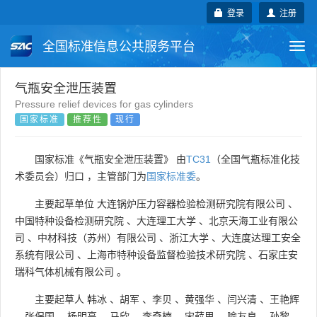
登录
注册
全国标准信息公共服务平台
Togg
navi
国家标准
行业标准
地方标准
气瓶安全泄压装置
Pressure relief devices for gas cylinders
国家标准
推荐性
现行
团体标准
企业标准
国际标准
国外标准
技术委员会
国家标准《气瓶安全泄压装置》 由
TC31
（全国气瓶标准化技
术委员会）归口 ，主管部门为
国家标准委
。
主要起草单位
大连锅炉压力容器检验检测研究院有限公司
、
中国特种设备检测研究院
、
大连理工大学
、
北京天海工业有限公
司
、
中材科技（苏州）有限公司
、
浙江大学
、
大连度达理工安全
系统有限公司
、
上海市特种设备监督检验技术研究院
、
石家庄安
瑞科气体机械有限公司
。
主要起草人
韩冰
、
胡军
、
李贝
、
黄强华
、
闫兴清
、
王艳辉
、
张保国
、
杨明高
、
马欣
、
李奇楠
、
宋薛思
、
喻友良
、
孙黎
、