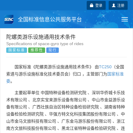
登录
注册
全国标准信息公共服务平台
Togg
navi
国家标准
行业标准
地方标准
陀螺类游乐设施通用技术条件
Specifications of space-gyro type of rides
国家标准
推荐性
现行
团体标准
企业标准
国际标准
国外标准
技术委员会
国家标准《陀螺类游乐设施通用技术条件》 由
TC250
（全国
索道与游乐设施标准化技术委员会）归口 ，主管部门为
国家标准
委
。
主要起草单位
中国特种设备检测研究院
、
深圳华侨城卡乐技
术有限公司
、
北京实宝来游乐设备有限公司
、
中山市金益游乐设
备有限公司
、
广西壮族自治区特种设备检验研究院
、
湖南省特种
设备检验检测研究院
、
华强方特文化科技集团股份有限公司
、
中
山市金马文旅科技有限公司
、
广东金马游乐股份有限公司
、
浙江
南方文旅科技股份有限公司
、
黑龙江省特种设备检验研究院
、
连