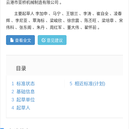
云港市亚桥机械制造有限公司
。
主要起草人
李加申
、
马宁
、
王银兰
、
李涛
、
崔自全
、
凌春
辉
、
李尼亚
、
覃海标
、
梁峻欣
、
徐宗震
、
陈丕旺
、
梁培章
、
宋
伟科
、
张东阁
、
朱丹
、
周红军
、
董大伟
、
翟怀前
。
查看全文
意见建议
目录
1
标准状态
5
相近标准(计划)
2
基础信息
3
起草单位
4
起草人